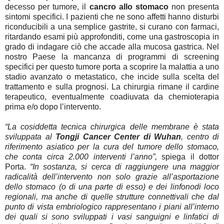
decesso per tumore, il
cancro allo stomaco
non presenta
sintomi specifici. I pazienti che ne sono affetti hanno disturbi
riconducibili a una semplice gastrite, si curano con farmaci,
ritardando esami più approfonditi, come una gastroscopia in
grado di indagare ciò che accade alla mucosa gastrica. Nel
nostro Paese la mancanza di programmi di screening
specifici per questo tumore porta a scoprire la malattia a uno
stadio avanzato o metastatico, che incide sulla scelta del
trattamento e sulla prognosi. La chirurgia rimane il cardine
terapeutico, eventualmente coadiuvata da chemioterapia
prima e/o dopo l’intervento.
“La cosiddetta tecnica chirurgica delle membrane è stata
sviluppata al
Tongji Cancer Center di Wuhan
, centro di
riferimento asiatico per la cura del tumore dello stomaco,
che conta circa 2.000 interventi l’anno”,
spiega il dottor
Porta.
“In sostanza, si cerca di raggiungere una maggior
radicalità dell’intervento non solo grazie all’asportazione
dello stomaco (o di una parte di esso) e dei linfonodi loco
regionali, ma anche di quelle strutture connettivali che dal
punto di vista embriologico rappresentano i piani all’interno
dei quali si sono sviluppati i vasi sanguigni e linfatici di