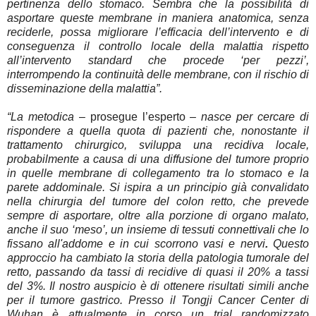
pertinenza dello stomaco. Sembra che la possibilità di
asportare queste membrane in maniera anatomica, senza
reciderle, possa migliorare l’efficacia dell’intervento e di
conseguenza il controllo locale della malattia rispetto
all’intervento standard che procede ‘per pezzi’,
interrompendo la continuità delle membrane, con il rischio di
disseminazione della malattia”.
“La metodica
– prosegue l’esperto –
nasce per cercare di
rispondere a quella quota di pazienti che, nonostante il
trattamento chirurgico, sviluppa una recidiva locale,
probabilmente a causa di una diffusione del tumore proprio
in quelle membrane di collegamento tra lo stomaco e la
parete addominale. Si ispira a un principio già convalidato
nella chirurgia del tumore del colon retto, che prevede
sempre di asportare, oltre alla porzione di organo malato,
anche il suo ‘meso’, un insieme di tessuti connettivali che lo
fissano all'addome e in cui scorrono vasi e nervi
.
Questo
approccio ha cambiato la storia della patologia tumorale del
retto, passando da tassi di recidive di quasi il 20% a tassi
del 3%. Il nostro auspicio è di ottenere risultati simili anche
per il tumore gastrico. Presso il Tongji Cancer Center di
Wuhan è attualmente in corso un trial randomizzato