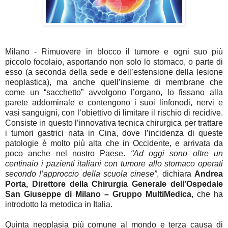
Milano - Rimuovere in blocco il tumore e ogni suo più
piccolo focolaio
, asportando non solo lo
stomaco
, o parte di
esso (a seconda della sede e dell’estensione della lesione
neoplastica), ma anche quell’insieme di
membrane che
come un “sacchetto” avvolgono l’organo
,
lo fissano alla
parete addominale
e
contengono i suoi linfonodi, nervi e
vasi sanguigni
, con l’obiettivo di
limitare il rischio di recidive
.
Consiste in questo l’innovativa tecnica chirurgica per trattare
i tumori gastrici nata in Cina, dove l’incidenza di queste
patologie è molto più alta che in Occidente, e arrivata da
poco anche nel nostro Paese.
“Ad oggi sono oltre un
centinaio i pazienti italiani con tumore allo stomaco operati
secondo l’approccio della scuola cinese”
, dichiara
Andrea
Porta
, Direttore della Chirurgia Generale dell’
Ospedale
San Giuseppe di Milano
–
Gruppo MultiMedica
, che ha
introdotto la metodica in Italia.
Quinta neoplasia più comune al mondo e terza causa di