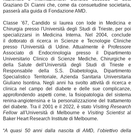
Graziano Di Cianni che, come da consuetudine societaria,
passerà alla guida di Fondazione AMD.
Classe ’67, Candido si laurea con lode in Medicina e
Chirurgia presso l'Università degli Studi di Trieste, per poi
specializzarsi in Medicina Interna. Nel 2004, conclude
il
dottorato di ricerca in Scienze e Tecnologie Cliniche
presso l'Università di Udine
. Attualmente è Professore
Associato di Endocrinologia presso il Dipartimento
Universitario Clinico di Scienze Mediche, Chirurgiche e
della Salute dell’Università degli Studi di Trieste e
Responsabile
della S.S. Diabetologia
, Dipartimento
Specialistico Territoriale, Azienda Sanitaria Universitaria
Giuliano Isontina. Negli anni ha svolto attività di
ricerca e
clinica nel campo del diabete e delle sue complicanze
,
approfondendo aspetti come, la fisiopatologia del sistema
renina-angiotensina e la personalizzazione del trattamento
del diabete. Tra il 2001 e il 2022, è stato
Visiting Research
Fellow
all'Università di Melbourne e
Visiting Scientist
al
Baker Heart Research Institute di Melbourne.
“
A quasi 50 anni dalla nascita di AMD, l’obiettivo della