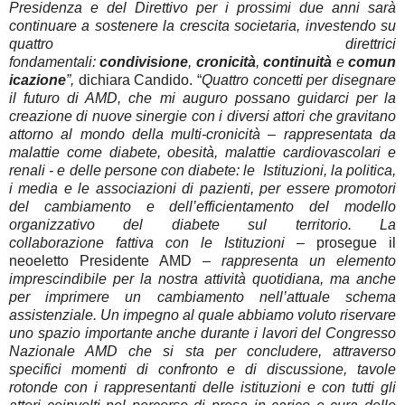
Presidenza e del Direttivo per i prossimi due anni sarà
continuare a sostenere la crescita societaria, investendo su
quattro direttrici
fondamentali:
condivisione
,
cronicità
,
continuità
e
comun
icazione
”,
dichiara Candido. “
Quattro concetti per
disegnare
il futuro di AMD, che mi auguro possano guidarci per la
creazione di nuove sinergie con i diversi attori che gravitano
attorno al mondo della multi-cronicità – rappresentata da
malattie come diabete, obesità, malattie cardiovascolari e
renali - e delle persone con diabete: le Istituzioni, la politica,
i media e le associazioni di pazienti, per essere promotori
del cambiamento e dell’efficientamento del modello
organizzativo del diabete sul territorio. La
collaborazione
fattiva con le Istituzioni
– prosegue il
neoeletto Presidente AMD –
rappresenta un elemento
imprescindibile per la nostra attività quotidiana, ma anche
per imprimere un cambiamento nell’attuale schema
assistenziale. Un impegno al quale abbiamo voluto riservare
uno spazio importante anche durante i lavori del Congresso
Nazionale AMD che si sta per concludere, attraverso
specifici momenti di confronto e di discussione, tavole
rotonde con i rappresentanti delle istituzioni e con tutti gli