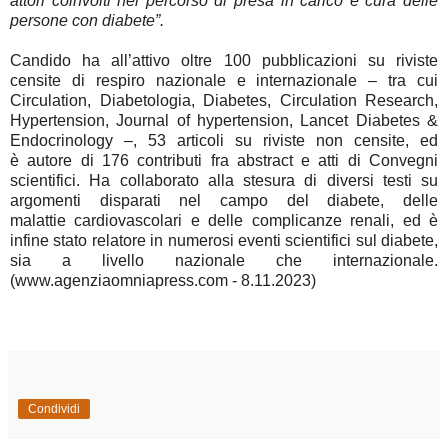
attori coinvolti nel percorso di presa in carico e cura delle
persone con diabete”.
Candido ha all’attivo
oltre 100
pubblicazioni
su riviste
censite
di respiro nazionale e internazionale – tra cui
Circulation, Diabetologia, Diabetes, Circulation Research,
Hypertension, Journal of hypertension, Lancet Diabetes &
Endocrinology –,
53 articoli
su riviste non censite
, ed
è
autore di 176 contributi fra abstract e atti di Convegni
scientifici
. Ha collaborato alla stesura di diversi testi su
argomenti disparati nel campo del diabete, delle
malattie
cardiovascolari e delle complicanze renali, ed è
infine stato relatore in numerosi eventi scientifici sul diabete,
sia a livello nazionale che internazionale.
(www.agenziaomniapress.com - 8.11.2023)
Condividi