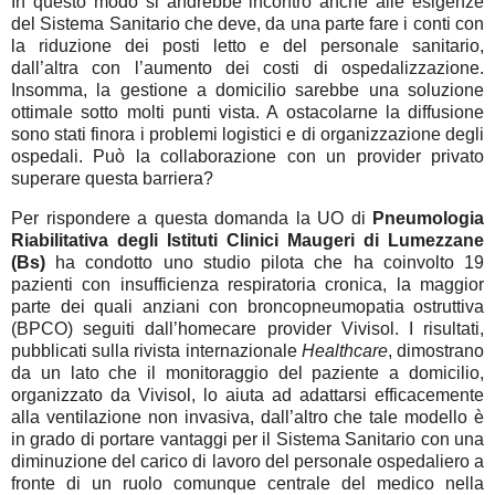
In questo modo si andrebbe incontro anche alle esigenze
del Sistema Sanitario che deve, da una parte fare i conti con
la riduzione dei posti letto e del personale sanitario,
dall’altra con l’aumento dei costi di ospedalizzazione.
Insomma, la gestione a domicilio sarebbe una soluzione
ottimale sotto molti punti vista. A ostacolarne la diffusione
sono stati finora i problemi logistici e di organizzazione degli
ospedali. Può la collaborazione con un provider privato
superare questa barriera?
Per rispondere a questa domanda la UO di
Pneumologia
Riabilitativa degli Istituti Clinici Maugeri di Lumezzane
(Bs)
ha condotto uno studio pilota che ha coinvolto 19
pazienti con insufficienza respiratoria cronica, la maggior
parte dei quali anziani con broncopneumopatia ostruttiva
(BPCO) seguiti dall’homecare provider Vivisol. I risultati,
pubblicati sulla rivista internazionale
Healthcare
, dimostrano
da un lato che il monitoraggio del paziente a domicilio,
organizzato da Vivisol, lo aiuta ad adattarsi efficacemente
alla ventilazione non invasiva, dall’altro che tale modello è
in grado di portare vantaggi per il Sistema Sanitario con una
diminuzione del carico di lavoro del personale ospedaliero a
fronte di un ruolo comunque centrale del medico nella