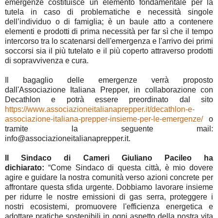
emergenze costituisce un elemento fondamentale per la
tutela in caso di problematiche e necessità singole
dell’individuo o di famiglia; è un baule atto a contenere
elementi e prodotti di prima necessità per far sì che il tempo
intercorso tra lo scatenarsi dell'emergenza e l'arrivo dei primi
soccorsi sia il più tutelato e il più coperto attraverso prodotti
di sopravvivenza e cura.
Il bagaglio delle emergenze verrà proposto
dall'Associazione Italiana Prepper, in collaborazione con
Decathlon e potrà essere preordinato dal sito
https://www.associazioneitalianaprepper.it/decathlon-e-
associazione-italiana-prepper-insieme-per-le-emergenze/
o
tramite la seguente mail:
info@associazioneitalianaprepper.it.
Il Sindaco di Cameri Giuliano Pacileo ha
dichiarato:
“Come Sindaco di questa città, è mio dovere
agire e guidare la nostra comunità verso azioni concrete per
affrontare questa sfida urgente. Dobbiamo lavorare insieme
per ridurre le nostre emissioni di gas serra, proteggere i
nostri ecosistemi, promuovere l'efficienza energetica e
adottare pratiche sostenibili in ogni aspetto della nostra vita