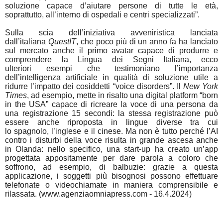
soluzione capace d’aiutare persone di tutte le età,
soprattutto, all’interno di ospedali e centri specializzati”.
Sulla scia dell’iniziativa avveniristica lanciata
dall’italiana
QuestIT
, che poco più di un anno fa ha lanciato
sul mercato anche il primo avatar capace di produrre e
comprendere la Lingua dei Segni Italiana, ecco
ulteriori esempi che testimoniano l’importanza
dell’intelligenza artificiale in qualità di soluzione utile a
ridurre l’impatto dei cosiddetti “voice disorders”. Il
New York
Times
, ad esempio, mette in risalto una digital platform “born
in the USA” capace di ricreare la voce di una persona da
una registrazione 15 secondi: la stessa registrazione può
essere anche riproposta in lingue diverse tra cui
lo spagnolo, l’inglese e il cinese. Ma non è tutto perché l’AI
contro i disturbi della voce risulta in grande ascesa anche
in Olanda: nello specifico, una start-up ha creato un’app
progettata appositamente per dare parola a coloro che
soffrono, ad esempio, di balbuzie: grazie a questa
applicazione, i soggetti più bisognosi possono effettuare
telefonate o videochiamate in maniera comprensibile e
rilassata. (www.agenziaomniapress.com - 16.4.2024)