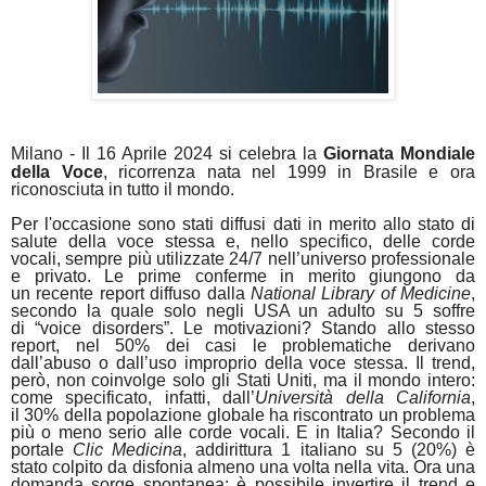
Milano - Il 16 Aprile 2024 si celebra la
Giornata Mondiale
della Voce
, ricorrenza nata nel 1999 in Brasile e ora
riconosciuta in tutto il mondo.
Per l'occasione sono stati diffusi dati
in merito allo stato di
salute della voce stessa e
, nello specifico,
delle corde
vocali
, sempre più utilizzate
24
/
7 nell’universo professionale
e privato
. Le prime
conferme
in merito giungono da
un
recente report
diffuso dalla
National Library of Medicine
,
secondo la quale
solo negli USA un adulto su 5 soffre
di
“
voice disorders
”. Le
motivazioni
? Stando allo stesso
report, nel
50% dei casi le problematiche derivano
dall’abuso o dall’uso improprio della voce stessa
. Il
trend
,
però, non coinvolge solo gli
Stati Uniti
, ma il
mondo intero
:
come specificato, infatti, dall’
Università della California
,
il
30% della popolazione globale
ha riscontrato un
problema
più o meno serio alle corde vocali
. E in
Italia
? Secondo il
portale
Clic Medicina
,
addirittura 1 italiano su 5
(
20%
)
è
stato colpito da disfonia almeno una volta nella vita
. Ora una
domanda sorge spontanea: è possibile
invertire il trend e