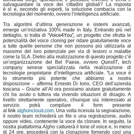
salvaguardare la voce dei cittadini globali
? La risposta
è
sì
e, secondo gli
esperti
, la soluzione
combacia con la
tecnologia del momento
, ovvero l’
intelligenza artificiale
.
Tra algoritmi d’ultima generazione e sistemi avanzati,
emerge un’iniziativa 100% made in Italy. Entrando più nel
dettaglio, si tratta di “
Voice4You
”
, un progetto che sfrutta le
potenzialità del voice cloning per ridare gratuitamente voce
a tutte quelle persone che non possono più utilizzarla al
massimo del loro potenziale per via di lesioni o malattie
come la SLA. Dietro alla realizzazione di questo progetto c’è
un’organizzazione del Bel Paese, ovvero
QuestIT
, tech
company senese specializzata nella realizzazione di
tecnologie proprietarie d’intelligenza artificiale. “La voce è
lo strumento più potente che abbiamo a nostra
disposizione – afferma Ernesto Di Iorio, CEO dell’azienda
toscana – Grazie all’AI ora possiamo aiutare gratuitamente
chi ha avuto o tuttora sta vivendo situazioni di disagio. A
livello strettamente operativo, chiunque sia interessato al
servizio potrà compilare il form presente
al
link
alghoncloud.com
. Una volta ricevuta la segnalazione,
il nostro team richiederà un file o una registrazione, audio
oppure video, contenente la voce da clonare. In seguito, la
nostra piattaforma
Algho
catturerà il tone of voice e, in meno
di 24 ore, procederà con la clonazione fornendo così una