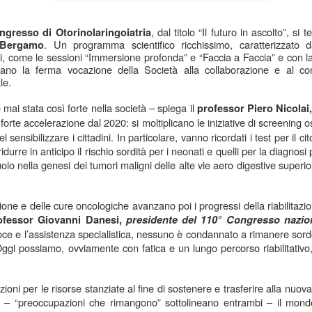
, dal titolo “Il futuro in ascolto”, si 
ngresso di Otorinolaringoiatria
. Un
programma scientifico ricchissimo, caratterizzato 
 Bergamo
i, come le sessioni “Immersione profonda” e “Faccia a Faccia” e con la p
mano la ferma vocazione della Società alla collaborazione e al co
le.
mai stata così forte nella società – spiega il
professor Piero Nicolai
forte accelerazione dal 2020: si moltiplicano le iniziative di screening o
 sensibilizzare i cittadini. In particolare, vanno ricordati i test per il 
durre in anticipo il rischio sordità per i neonati e quelli per la diagnosi
ruolo nella genesi dei tumori maligni delle alte vie aero digestive superi
one e delle cure oncologiche avanzano poi i progressi della riabilitazion
ofessor Giovanni Danesi,
presidente del 110° Congresso nazio
e e l’assistenza specialistica, nessuno è condannato a rimanere sordo
 Oggi possiamo, ovviamente con fatica e un lungo percorso riabilitativo,
ioni per le risorse stanziate al fine di sostenere e trasferire alla nuov
– “preoccupazioni che rimangono” sottolineano entrambi – il mondo d