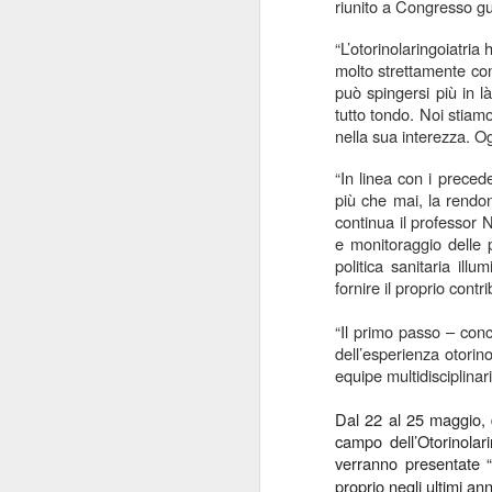
riunito a Congresso gu
ANISAP Lombardia:
JUL
23
Pietro Potestio
“L’otorinolaringoiatria
Confermato
molto strettamente con 
può spingersi più in l
Presidente. I Privati
tutto tondo. Noi stiam
Accreditati al SSN
nella sua interezza. O
Rappresentano il 40%
del Servizio Sanitario
“In linea con i preced
Lombardo
più che mai, la rendon
J
continua il professor
Pietro Potestio
e monitoraggio delle p
politica sanitaria ill
Monza - Pietro Potestio è stato
Mi
fornire il proprio contr
confermato Presidente di ANISAP
eS
Lombardia, Associazione
mo
Regionale delle Istituzioni
“Il primo passo – conc
Po
Sanitarie Ambulatoriali Private e
dell’esperienza otorin
ef
accreditate al SSN.
equipe multidisciplinar
qu
Potestio, 52 anni, è Fondatore e
Dal 22 al 25 maggio, 
Amministratore dal 2002 dello
campo dell’Otorinolar
Studio Radiologico “Città di
J
verranno presentate “
Parabiago”, in provincia di Milano.
proprio negli ultimi ann