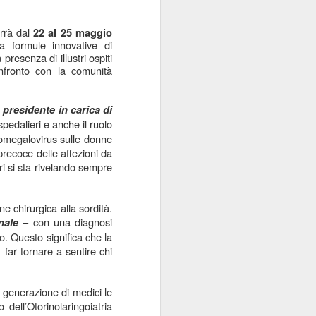
terrà dal
22 al 25 maggio
da formule innovative di
resenza di illustri ospiti
nfronto con la comunità
,
presidente in carica di
spedalieri e anche il ruolo
citomegalovirus sulle donne
 precoce delle affezioni da
ori si sta rivelando sempre
e chirurgica alla sordità.
– con una diagnosi
nale
. Questo significa che la
 far tornare a sentire chi
a generazione di medici le
ell’Otorinolaringoiatria