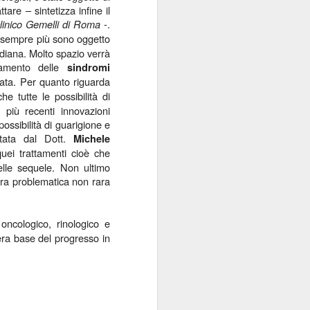
ttare – sintetizza infine il
clinico Gemelli di Roma
-.
sempre più sono oggetto
idiana. Molto spazio verrà
ttamento delle
sindromi
ata. Per quanto riguarda
e tutte le possibilità di
 più recenti innovazioni
possibilità di guarigione e
ntata dal Dott.
Michele
quei trattamenti cioè che
delle sequele. Non ultimo
ltra problematica non rara
oncologico, rinologico e
era base del progresso in