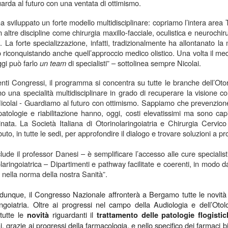
arda al futuro con una ventata di ottimismo.
Collectibles (Oggetti
Ricerca Infermieristica
JUL
JUL
16
14
da Collezione):
Italiana: Rosario
 ha sviluppato un forte modello multidisciplinare: copriamo l’intera area
altre discipline come chirurgia maxillo-facciale, oculistica e neurochir
Mercato Mondiale a
Caruso (MultiMedica)
à. La forte specializzazione, infatti, tradizionalmente ha allontanato l
628 Miliardi di Dollari
entra nella "Top 2%
o riconquistando anche quell’approccio medico olistico. Una volta il m
Entro il 2031. In
Scientists 2025" di
ggi può farlo
un team
di specialisti” – sottolinea sempre Nicolai.
Crescita l'Interesse
Stanford University ed
della Gen Z. Il
Elsevier
enti Congressi, il programma si concentra su tutte le branche dell’Otor
RiminiComix
o una specialità multidisciplinare in grado di recuperare la visione c
Rosario Caruso
Internet: Italia al 15mo Posto nel Mondo per la Qualità
UL
 Nicolai - Guardiamo al futuro con ottimismo. Sappiamo che prevenzion
Milano - Il mercato globale dei
7
della Rete. Al Primo Posto l'Estonia. La Classifica di
Milano - Un importante
atologie e riabilitazione hanno, oggi, costi elevatissimi ma sono capis
collectibles, oggetti da collezione
97 Paesi della eSIM Saily
riconoscimento internazionale
uminata. La Società Italiana di Otorinolaringoiatria e Chirurgia Cervic
che spaziano dalle card alle action
premia un infermiere italiano e, in
lano - Secondo il nuovo Indice di connettività internet stilato dall'app
ibuto, in tutte le sedi, per approfondire il dialogo e trovare soluzioni a pr
figure, dai gadget alle edizioni
generale, la ricerca infermieristica
IM per i viaggi Saily, l'Italia si colloca al 15° posto della classifica
speciali, dal vinile ai videogiochi
“made in Italy”.
ndiale. Sul podio troviamo l'Estonia, seguita da Lituania, Danimarca,
fisici, ha superato i 496 miliardi di
lude il professor Danesi – è semplificare l’accesso alle cure specialis
rtogallo e Francia. Per il secondo anno consecutivo, è stata
dollari nel 2025 e, secondo le
olaringoiatrica – Dipartimenti e pathway facilitate e coerenti, in modo 
fettuata una valutazione sulla rete internet di 97 Paesi in base a criteri
analisi di Market Decipher, società
i nella norma della nostra Sanità”.
ali sicurezza informatica, qualità, accessibilità economica e libertà.
di ricerca di mercato specializzata
in settori emergenti, è destinato a
dunque, il Congresso Nazionale affronterà a Bergamo tutte le novità 
raggiungere i 628 miliardi entro il
ingoiatria. Oltre ai progressi nel campo della Audiologia e dell’Oto
2031.
Hockey: il 4 Luglio "Ritrovo Devils 2026" a Quinto de
UL
tutte le
riguardanti il
novità
trattamento delle patologie flogistic
3
Stampi (Rozzano). Incontro con i Tifosi dei Campioni
i, grazie ai progressi della farmacologia, e nello specifico dei farmaci bi