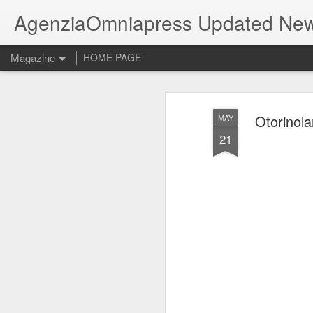
AgenziaOmniapress Updated Ne
Magazine
HOME PAGE
Otorinola
MAY
21