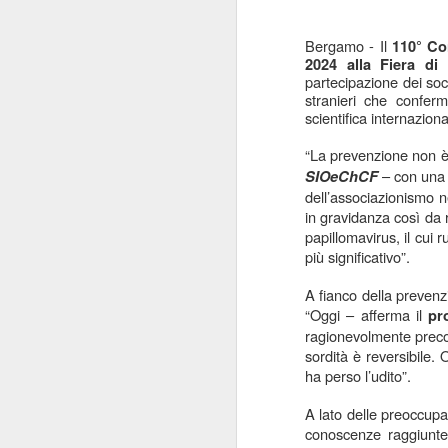
Bergamo - Il
110° Co
2024 alla Fiera di
partecipazione dei soc
stranieri che confer
scientifica internaziona
“La prevenzione non è 
– con una 
SIOeChCF
dell’associazionismo nel
in gravidanza così da ri
papillomavirus, il cui 
più significativo”.
A fianco della prevenzi
“Oggi – afferma il
pr
ragionevolmente precoc
sordità è reversibile.
ha perso l’udito”.
A lato delle preoccupaz
conoscenze raggiunte 