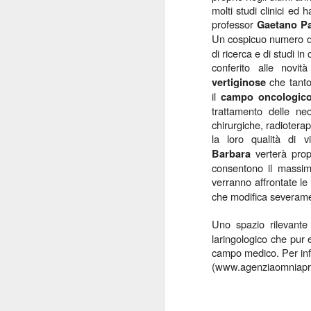
molti studi clinici ed 
“Il 40% del Servizio sanitario
professor
Gaetano Pa
Mi
all’interno di Regione Lombardia -
Un cospicuo numero di 
pa
afferma Potestio - viene svolto dai
di ricerca e di studi i
20
privati accreditati.
conferito alle novi
St
ro
che tanto
vertiginose
un
il
campo oncologico,
mo
trattamento delle ne
chirurgiche, radioterap
J
la loro qualità di v
verterà propr
Barbara
consentono il massimo
verranno affrontate le 
Mi
che modifica severamen
de
su
Uno spazio rilevante
re
laringologico che pur 
Sa
c
campo medico. Per in
“F
(www.agenziaomniapre
J