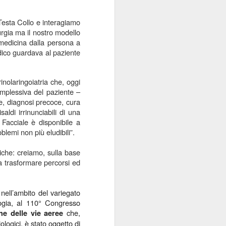
Sordocecità e
JUL
10
Disabilità
 Testa Collo e interagiamo
urgia ma il nostro modello
Psicosensoriale:
a medicina dalla persona a
Presentato il Bilancio
edico guardava al paziente
Sociale 2025 di
Fondazione Lega del
Filo d'Oro. Aumentano
inolaringoiatria che, oggi
a 73 Milioni di Euro
omplessiva del paziente –
e, diagnosi precoce, cura
(+12%) le Donazioni
aldi irrinunciabili di una
Milano – Il 2025 conferma il
o Facciale è disponibile a
percorso di crescita della
oblemi non più eludibili”.
Fondazione Lega del Filo d'Oro,
che continua ad ampliare la
tiche: creiamo, sulla base
propria capacità di risposta ai
da trasformare percorsi ed
bisogni delle persone sordocieche
e con pluridisabilità
psicosensoriale, rafforzando la
presenza sul territorio nazionale e
nell’ambito del variegato
investendo nello sviluppo dei
logia, al 110° Congresso
servizi, dell'organizzazione e delle
che,
he delle vie aeree
relazioni.
ologici, è stato oggetto di