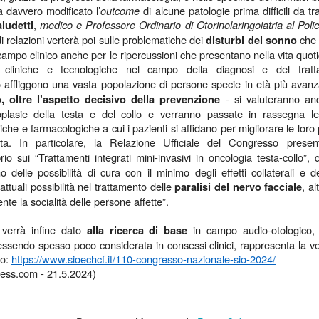
Anni '80/'90
ha davvero modificato l’
outcome
di alcune patologie prima difficili da tra
,
medico e Professore Ordinario di Otorinolaringoiatria al Poli
ludetti
lano (Massimiliano Bordignon) - Milano si prepara a riabbracciare una
relazioni verterà poi sulle problematiche dei
che 
disturbi del sonno
rte fondamentale della propria storia hockeistica con il Ritrovo Devils
n campo clinico anche per le ripercussioni che presentano nella vita quot
26, in programma sabato 4 luglio 2026 al Celtic Soul di Quinto de
tà cliniche e tecnologiche nel campo della diagnosi e del tra
ampi, Rozzano. L’iniziativa riporta al centro l’eredità dei Devils
ssoneri, capaci tra fine anni ’80 e metà ’90 di costruire un palmarès
 affliggono una vasta popolazione di persone specie in età più avanz
ico: scudetti, trofei internazionali e un’identità che ha segnato il
- si valuteranno anch
 oltre l’aspetto decisivo della prevenzione
vimento italiano.
oplasie della testa e del collo e verranno passate in rassegna le
iche e farmacologiche a cui i pazienti si affidano per migliorare le loro 
Comunicazione: Nasce "Be Closer" Agenzia Made in
UL
ita. In particolare, la Relazione Ufficiale del Congresso prese
2
Italy che Sfida le Major Internazionali. Ricavi a 122
io sui “Trattamenti integrati mini-invasivi in oncologia testa-collo”, 
Milioni di Euro
 delle possibilità di cura con il minimo degli effetti collaterali e 
attuali possibilità nel trattamento delle
, a
paralisi del nervo facciale
lano (Marisa de Moliner) - Competere con le holding internazionali
te la socialità delle persone affette”.
lla comunicazione e raddoppiare in tre anni gli attuali ricavi annui
periori a 122 milioni di euro, un progetto ambizioso? Certo, ma
 verrà infine dato
in campo audio-otologico, 
alla ricerca di base
alistico perché forte dell’evoluzione, cominciata dall’unione del gruppo
essendo spesso poco considerata in consessi clinici, rappresenta la v
e, di Next Different e di Uniting, approda ora a Be Closer, la nuova
ommunication company italiana indipendente presentata a Milano al
fo:
https://www.sioechcf.it/110-congresso-nazionale-sio-2024/
ranco Parenti”.
ss.com - 21.5.2024)
Tumore al Polmone ALK-Positivo: Studio CROWN
UN
30
Conferma Sopravvivenza più Lunga con Lorlatinib di