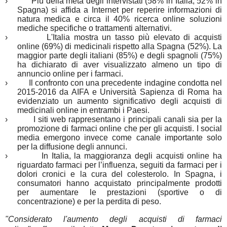
›
Più della metà
degli intervistati (58% in Italia, 52% in
Spagna) si affida a Internet per reperire informazioni di
natura medica e circa il 40% ricerca online soluzioni
mediche specifiche o trattamenti alternativi.
›
L'Italia mostra un tasso più elevato di acquisti
online
(69%) di medicinali rispetto alla Spagna (52%). La
maggior parte degli italiani (85%) e degli spagnoli (75%)
ha dichiarato di aver visualizzato almeno un tipo di
annuncio online per i farmaci.
›
Il confronto con una precedente indagine condotta nel
2015-2016 da AIFA e Università Sapienza di Roma ha
evidenziato un aumento significativo degli acquisti di
medicinali online in entrambi i Paesi.
›
I siti web rappresentano i principali canali
sia per la
promozione di farmaci online che per gli acquisti. I social
media emergono invece come canale importante solo
per la diffusione degli annunci.
›
In Italia, la maggioranza degli acquisti online ha
riguardato farmaci per l’influenza,
seguiti da farmaci per i
dolori cronici e la cura del colesterolo. In Spagna, i
consumatori hanno acquistato principalmente prodotti
per aumentare le prestazioni (sportive o di
concentrazione) e per la perdita di peso.
"Considerato l'aumento degli acquisti di farmaci