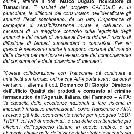
online",
afferma il dott.
Marco Dugato
,
ricercatore di
Transcrime,
"i risultati del progetto CAPSULE e, in
particolare, le difficoltà dei consumatori nell’identificare gli
annunci illeciti sottolineano, da un lato, l'importanza di
campagne di sensibilizzazione mirate e, dall’altro, la
necessità di un maggiore controllo sulla legittimità degli
annunci e dei canali di vendita al fine di ridurre il rischio di
diffusione di farmaci substandard o contraffatti. Per far
questo è necessario anche il supporto costante del mondo
della ricerca per monitorare l'evoluzione del comportamento
dei consumatori e delle dinamiche di mercato".
"Questa collaborazione con Transcrime dà continuità a
un’attività sui farmaci online che AIFA porta avanti da quasi
vent’anni",
afferma il dott.
Domenico Di Giorgio
,
Direttore
dell'Ufficio Qualità dei prodotti e contrasto al crimine
farmaceutico dell'Agenzia Italiana del Farmaco – AIFA
;
“la capacità delle eccellenze nazionali di fare sistema in
importanti iniziative internazionali, come Transcrime e AIFA
avevano già fatto recentemente anche per il progetto MEDI-
THEFT sui furti di medicinali, è una delle caratteristiche più
efficienti dell’approccio italiano in questo ambito, e un
elemento chiave nella definizione delle strategie di contrasto