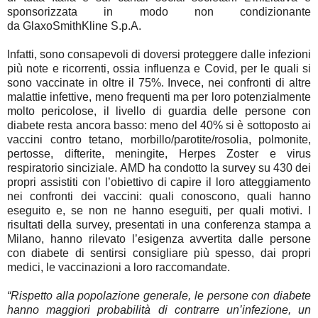
sponsorizzata in modo non condizionante
da
GlaxoSmithKline S.p.A
.
Infatti, sono consapevoli di doversi proteggere dalle infezioni
più note e ricorrenti, ossia
influenza e Covid
, per le quali si
sono vaccinate
in oltre il 75%
. Invece, nei confronti di altre
malattie infettive, meno frequenti ma per loro potenzialmente
molto pericolose, il livello di guardia delle
persone con
diabete
resta ancora basso:
meno del 40% si è sottoposto ai
vaccini contro tetano, morbillo/parotite/rosolia, polmonite,
pertosse, difterite, meningite, Herpes Zoster e virus
respiratorio sinciziale.
AMD ha condotto la survey
su
430 dei
propri assistiti
con l’obiettivo di capire il loro atteggiamento
nei confronti dei
vaccini
: quali conoscono, quali hanno
eseguito e, se non ne hanno eseguiti, per quali motivi. I
risultati della survey, presentati in una conferenza stampa a
Milano, hanno rilevato l’esigenza avvertita dalle persone
con diabete di sentirsi consigliare più spesso, dai propri
medici, le vaccinazioni a loro raccomandate.
“Rispetto alla popolazione generale, le persone con diabete
hanno maggiori probabilità di contrarre un’infezione, un