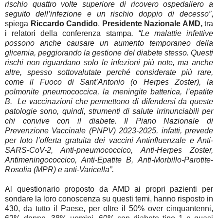
rischio quattro volte superiore di ricovero ospedaliero a
seguito dell’infezione e un rischio doppio di decesso”
,
spiega
Riccardo Candido
,
Presidente Nazionale AMD,
tra
i relatori della conferenza stampa
. “Le malattie infettive
possono anche causare un aumento temporaneo della
glicemia, peggiorando la gestione del diabete stesso. Questi
rischi non riguardano solo le infezioni più note, ma anche
altre, spesso sottovalutate perché considerate più rare,
come il Fuoco di Sant’Antonio (o Herpes Zoster), la
polmonite pneumococcica, la meningite batterica, l’epatite
B. Le vaccinazioni che permettono di difendersi da queste
patologie sono, quindi, strumenti di salute irrinunciabili per
chi convive con il diabete. Il Piano Nazionale di
Prevenzione Vaccinale (PNPV) 2023-2025, infatti, prevede
per loto l’offerta gratuita dei vaccini Antinfluenzale e Anti-
SARS-CoV-2, Anti-pneumococcico, Anti-Herpes Zoster,
Antimeningococcico, Anti-Epatite B, Anti-Morbillo-Parotite-
Rosolia (MPR) e anti-Varicella”.
Al questionario proposto da AMD ai propri pazienti per
sondare la loro conoscenza su questi temi, hanno risposto in
430, da tutto il Paese, per oltre il 50% over cinquantenni,