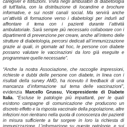
caregiver e Istituzioni. Vivrà negli ambulatori di diabetologia
di tutt’Italia, con la distribuzione di locandine e brochure
informative, e sui nostri canali social. Ma servirà anche
un’
attività di formazione verso i diabetologi
per indurli ad
affrontare il tema con i pazienti durante l’attività
ambulatoriale. Sarà sempre più necessario
collaborare con i
dipartimenti di prevenzione
per creare, anche all'interno delle
strutture di diabetologia, percorsi dedicati all’immunizzazione
grazie ai quali, in giornate ad hoc, le persone con diabete
possano valutare le vaccinazioni da loro già eseguite e
programmare quelle necessarie”.
“Anche la nostra Associazione, che raccoglie impressioni,
richieste e dubbi delle persone con diabete, in linea con i
risultati della survey AMD, ha ricevuto il feedback di una
mancanza d’informazione sul tema delle vaccinazioni”
,
evidenzia
Marcello Grussu
,
Vicepresidente di Diabete
Italia.
“Escluse le patologie più impattanti, per le quali
esistono campagne di comunicazione che producono un
discreto effetto e la risposta vaccinale della popolazione, altre
infezioni non rientrano nella quota di conoscenza dei pazienti
in misura sufficiente a far sorgere in loro la richiesta di
immunizzazione. L’informazione su queste patologie, e sui