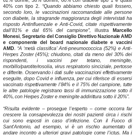
62% donne, 38% uomini, 60% con diabete tipo 1 e quasi
40% con tipo 2.
“Quando abbiamo chiesto quali fossero,
secondo loro, le vaccinazioni raccomandate alle persone
con diabete, la stragrande maggioranza degli intervistati ha
risposto Antinfluenzale e Anti-Covid, citate rispettivamente
dall’81% e dal 65% del campione”,
illustra
Marcello
Monesi
,
Segretario del Consiglio Direttivo Nazionale AMD
e componente del board nazionale diabete e vaccini
AMD
.
“A ‘metà classifica’ Anti-pneumococcica (52%) e Anti-
Herpes Zoster (45%); chiudono, citati da meno del 30% dei
rispondenti, i vaccini per tetano, meningite,
morbillo/parotite/rosolia, virus respiratorio sinciziale, pertosse
e difterite. Osservando i dati sulle vaccinazioni effettivamente
eseguite, dopo Covid e influenza, per cui riferisce di essersi
vaccinato rispettivamente l’84% e il 75% del campione, tutte
le altre patologie registrano tassi di immunizzazione sotto il
40%, con Herpes Zoster e meningite addirittura sotto il 20%”.
“Risulta evidente
– prosegue l’esperto –
come occorra far
crescere la consapevolezza dei nostri pazienti circa i rischi
cui sono esposti in caso d’infezione. Con il Fuoco di
Sant’Antonio, ad esempio, vi è un rischio aumentato di
andare incontro a ulteriori gravi patologie come l’ictus. Ma i