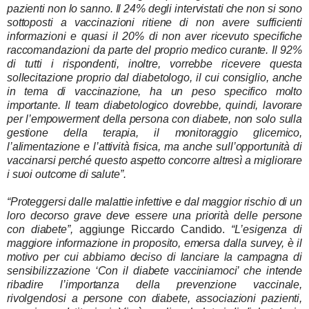
pazienti non lo sanno.
Il 24% degli intervistati che non si sono
sottoposti a vaccinazioni
ritiene di non avere sufficienti
informazioni
e quasi il 20% di non aver ricevuto specifiche
raccomandazioni da parte del proprio medico curante. Il
92%
di tutti i rispondenti
, inoltre,
vorrebbe ricevere questa
sollecitazione proprio dal diabetologo
, il cui consiglio, anche
in tema di vaccinazione, ha un peso specifico molto
importante. Il team diabetologico dovrebbe, quindi, lavorare
per l’empowerment della persona con diabete, non solo sulla
gestione della terapia, il monitoraggio glicemico,
l’alimentazione e l’attività fisica, ma anche sull’opportunità di
vaccinarsi perché questo aspetto concorre altresì a migliorare
i suoi outcome di salute”.
“Proteggersi dalle malattie infettive e dal maggior rischio di un
loro decorso grave deve essere una priorità delle persone
con diabete”,
aggiunge Riccardo Candido.
“L’esigenza di
maggiore informazione in proposito, emersa dalla survey, è il
motivo per cui abbiamo deciso di lanciare la campagna di
sensibilizzazione ‘Con il diabete vacciniamoci’ che intende
ribadire l’importanza della prevenzione vaccinale,
rivolgendosi a persone con diabete, associazioni pazienti,