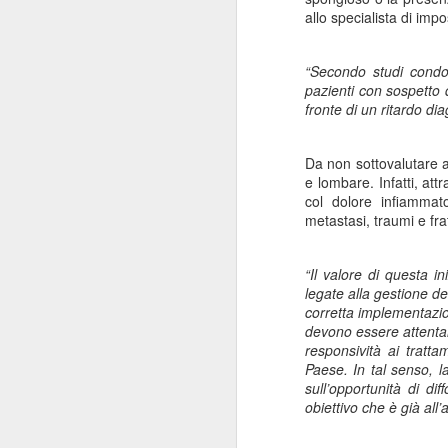
allo specialista di imp
“Il 40% del Servizio sanitario
Mi
all’interno di Regione Lombardia -
pa
afferma Potestio - viene svolto dai
“Secondo studi condot
20
privati accreditati.
pazienti con sospetto di
St
fronte di un ritardo dia
ro
un
mo
Da non sottovalutare 
e lombare
. Infatti, a
J
col dolore infiammat
metastasi, traumi e fra
Mi
“Il valore di questa in
de
legate alla gestione de
su
corretta implementazio
re
devono essere attentame
Sa
responsività ai tratt
c
Paese. In tal senso, 
“F
sull’opportunità di di
obiettivo che è già all
J