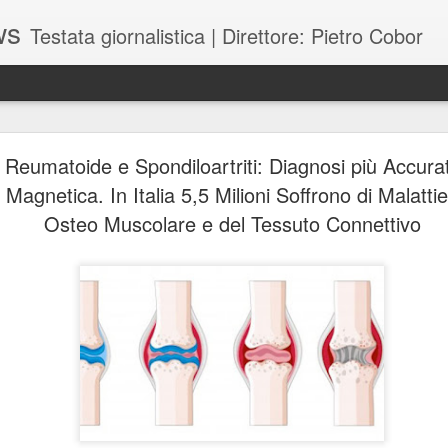
ws
Testata giornalistica | Direttore: Pietro Cobor
BUONE F
JUL
e Reumatoide e Spondiloartriti: Diagnosi più Accura
28
Magnetica. In Italia 5,5 Milioni Soffrono di Malatti
Osteo Muscolare e del Tessuto Connettivo