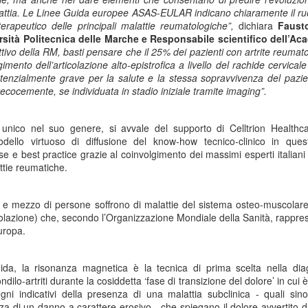
Collectibles (Oggetti
Ricerca Infermieristica
lattia. Le Linee Guida europee ASAS-EULAR indicano chiaramente il ruol
JUL
JUL
terapeutico delle principali malattie reumatologiche”,
dichiara
Fausto
16
14
da Collezione):
Italiana: Rosario
sità Politecnica delle Marche e Responsabile scientifico dell’A
Mercato Mondiale a
Caruso (MultiMedica)
ttivo della RM, basti pensare che il 25% dei pazienti con artrite reumato
628 Miliardi di Dollari
entra nella "Top 2%
gimento dell’articolazione alto-epistrofica a livello del rachide cervica
Entro il 2031. In
Scientists 2025" di
otenzialmente grave per la salute e la stessa sopravvivenza del pazie
recocemente, se individuata in stadio iniziale tramite imaging”.
Crescita l'Interesse
Stanford University ed
della Gen Z. Il
Elsevier
RiminiComix
Rosario Caruso
, unico nel suo genere, si
avvale del supporto di Celltrion Health
Internet: Italia al 15mo Posto nel Mondo per la Qualità
UL
odello virtuoso di diffusione del know-how tecnico-clinico in que
Milano - Il mercato globale dei
7
della Rete. Al Primo Posto l'Estonia. La Classifica di
Milano - Un importante
ise e best practice grazie al coinvolgimento dei massimi esperti italian
collectibles, oggetti da collezione
97 Paesi della eSIM Saily
riconoscimento internazionale
ttie reumatiche.
che spaziano dalle card alle action
premia un infermiere italiano e, in
lano - Secondo il nuovo Indice di connettività internet stilato dall'app
figure, dai gadget alle edizioni
generale, la ricerca infermieristica
IM per i viaggi Saily, l'Italia si colloca al 15° posto della classifica
speciali, dal vinile ai videogiochi
“made in Italy”.
i e mezzo di persone
soffrono di malattie del sistema osteo-muscolare
ndiale. Sul podio troviamo l'Estonia, seguita da Lituania, Danimarca,
fisici, ha superato i 496 miliardi di
olazione) che, secondo l’Organizzazione Mondiale della Sanità, rappre
rtogallo e Francia. Per il secondo anno consecutivo, è stata
dollari nel 2025 e, secondo le
ropa.
fettuata una valutazione sulla rete internet di 97 Paesi in base a criteri
analisi di Market Decipher, società
ali sicurezza informatica, qualità, accessibilità economica e libertà.
di ricerca di mercato specializzata
in settori emergenti, è destinato a
ida, la
risonanza magnetica
è la
tecnica di prima scelta
nella
dia
raggiungere i 628 miliardi entro il
ndilo-artriti
durante la cosiddetta ‘fase di transizione del dolore’ in cui è
2031.
Hockey: il 4 Luglio "Ritrovo Devils 2026" a Quinto de
UL
gni indicativi della presenza di una malattia subclinica - quali sin
3
Stampi (Rozzano). Incontro con i Tifosi dei Campioni
a di un danno a carattere erosivo - che spiegano il dolore avvertito 