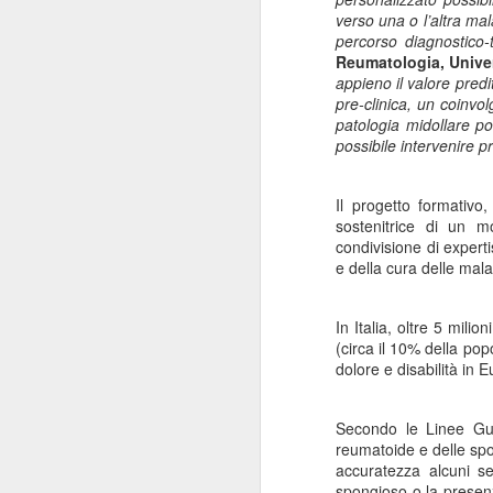
ANISAP Lombardia:
verso una o l’altra ma
JUL
percorso diagnostico-
23
Pietro Potestio
Reumatologia, Univer
Confermato
appieno il valore predi
Presidente. I Privati
pre-clinica, un coinvol
Accreditati al SSN
patologia midollare p
possibile intervenire p
Rappresentano il 40%
del Servizio Sanitario
Lombardo
Il progetto formativo
J
sostenitrice di un m
Pietro Potestio
condivisione di expert
e della cura delle mala
Monza - Pietro Potestio è stato
Mi
confermato Presidente di ANISAP
eS
Lombardia, Associazione
In Italia, oltre
5 milion
mo
Regionale delle Istituzioni
(circa il
10%
della pop
Po
Sanitarie Ambulatoriali Private e
dolore e disabilità in
Eu
ef
accreditate al SSN.
qu
Potestio, 52 anni, è Fondatore e
Secondo le Linee Gu
Amministratore dal 2002 dello
reumatoide
e delle
spo
Studio Radiologico “Città di
J
accuratezza alcuni se
Parabiago”, in provincia di Milano.
spongioso o la presenz