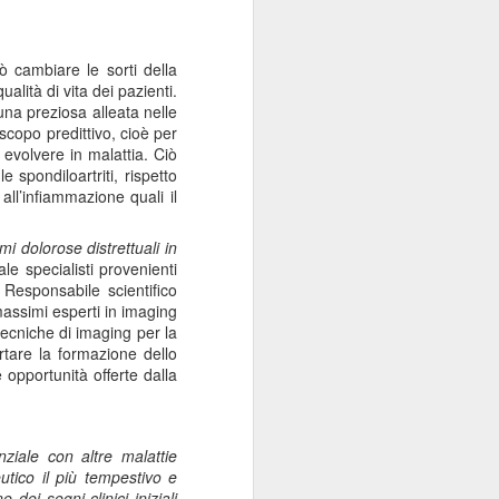
ò cambiare le sorti della
alità di vita dei pazienti.
na preziosa alleata nelle
scopo
predittivo
, cioè per
 evolvere in malattia. Ciò
le spondiloartriti
, rispetto
all’infiammazione quali il
mi dolorose distrettuali in
ale specialisti provenienti
 Responsabile scientifico
 massimi esperti in imaging
 tecniche di imaging
per la
rtare la formazione dello
 opportunità offerte dalla
nziale con altre malattie
tico il più tempestivo e
dei segni clinici iniziali