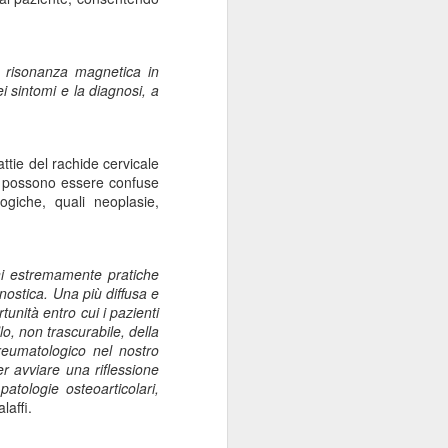
lla risonanza magnetica in
ei sintomi e la diagnosi, a
ttie del rachide cervicale
che possono essere confuse
giche, quali neoplasie,
ioni estremamente pratiche
nostica. Una più diffusa e
unità entro cui i pazienti
lo, non trascurabile, della
 reumatologico nel nostro
r avviare una riflessione
patologie osteoarticolari,
alaffi
.