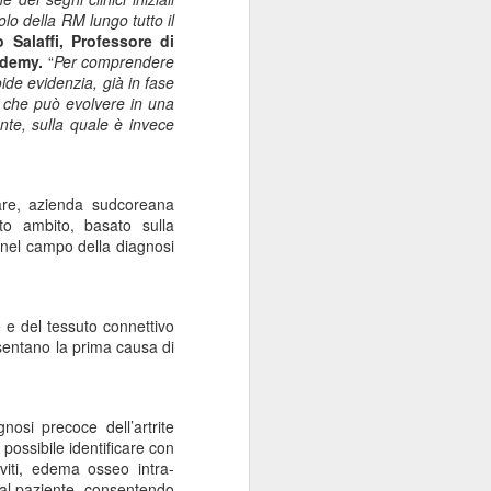
Sordocecità e
o della RM lungo tutto il
JUL
 Salaffi
,
Professore di
10
Disabilità
cademy
.
“
Per comprendere
Psicosensoriale:
ide evidenzia, già in fase
Presentato il Bilancio
le che può evolvere in una
Sociale 2025 di
nte, sulla quale è invece
Fondazione Lega del
Filo d'Oro. Aumentano
a 73 Milioni di Euro
care, azienda sudcoreana
(+12%) le Donazioni
sto ambito, basato sulla
i nel campo della diagnosi
Milano – Il 2025 conferma il
percorso di crescita della
Fondazione Lega del Filo d'Oro,
che continua ad ampliare la
 e del tessuto connettivo
propria capacità di risposta ai
sentano la
prima causa di
bisogni delle persone sordocieche
e con pluridisabilità
psicosensoriale, rafforzando la
presenza sul territorio nazionale e
gnosi precoce
dell’
artrite
investendo nello sviluppo dei
 possibile identificare con
servizi, dell'organizzazione e delle
oviti, edema osseo intra-
relazioni.
dal paziente, consentendo