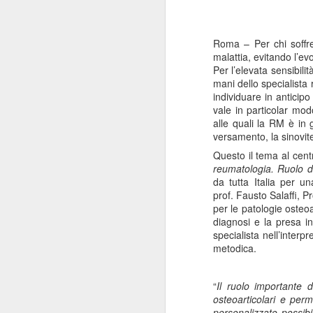
Roma
–
Per chi soff
malattia
, evitando l’ev
Per l’elevata sensibilit
mani dello specialista
individuare in anticip
vale in particolar mod
alle quali la RM è in g
versamento, la sinovit
Questo il tema al cent
reumatologia. Ruolo d
da tutta Italia per un
prof.
Fausto Salaffi, P
per le patologie osteoa
diagnosi e la presa i
specialista nell’
interpr
metodica.
“
Il ruolo importante 
osteoarticolari e per
personalizzato possibi