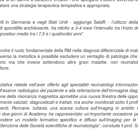
Anni '80/'90
ostare una strategia terapeutica tempestiva e appropriata.
lano (Massimiliano Bordignon) - Milano si prepara a riabbracciare una
rte fondamentale della propria storia hockeistica con il Ritrovo Devils
ti in Germania e negli Stati Uniti
- aggiunge
Salaffi
-
l’utilizzo de
26, in programma sabato 4 luglio 2026 al Celtic Soul di Quinto de
 spondilite anchilosante, ha ridotto a 3-4 mesi l’intervallo tra l’inizio d
ampi, Rozzano. L’iniziativa riporta al centro l’eredità dei Devils
gnostico medio tra i 7,5 e i quattordici anni”.
ssoneri, capaci tra fine anni ’80 e metà ’90 di costruire un palmarès
ico: scudetti, trofei internazionali e un’identità che ha segnato il
vimento italiano.
anche il ruolo fondamentale della RM nella
diagnosi differenziale
di
mala
ttraverso la metodica è possibile escludere un ventaglio di patologie 
Comunicazione: Nasce "Be Closer" Agenzia Made in
UL
orio ma che invece sottendono altre gravi malattie, non reumatolo
2
Italy che Sfida le Major Internazionali. Ricavi a 122
tture.
Milioni di Euro
lano (Marisa de Moliner) - Competere con le holding internazionali
iziativa risiede nell’aver offerto agli specialisti reumatologi informaz
lla comunicazione e raddoppiare in tre anni gli attuali ricavi annui
ll’esame radiologico del paziente e alla refertazione dell’immagine diag
periori a 122 milioni di euro, un progetto ambizioso? Certo, ma
ne della risonanza magnetica aprirebbe una nuova finestra delle opport
alistico perché forte dell’evoluzione, cominciata dall’unione del gruppo
nte valutati, diagnosticati e trattati, ma anche monitorati sotto il profi
e, di Next Different e di Uniting, approda ora a Be Closer, la nuova
amenti. Permane, tuttavia, una scarsa cultura sull’imaging in ambito
ommunication company italiana indipendente presentata a Milano al
la due-giorni di Academy ha rappresentato un’importante occasione pe
ranco Parenti”.
ffondere un modello formativo specifico e diffuso sull’imaging per le 
’attenzione delle Società scientifiche di reumatologia”
, conclude il
prof. S
Tumore al Polmone ALK-Positivo: Studio CROWN
UN
30
Conferma Sopravvivenza più Lunga con Lorlatinib di