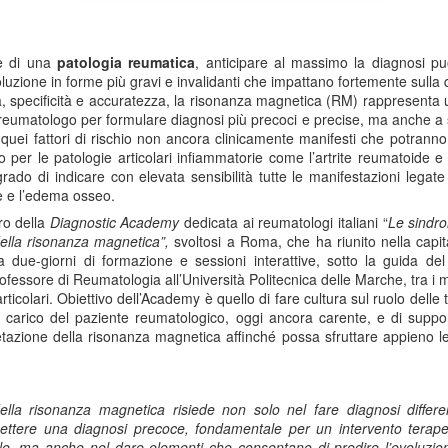
re di una
patologia
reumatica
, anticipare al massimo la diagnosi pu
oluzione in forme più gravi e invalidanti che impattano fortemente sulla qu
à, specificità e accuratezza,
la risonanza magnetica (RM) rappresenta u
 reumatologo
per formulare
diagnosi più precoci e precise, ma anche
a 
o quei fattori di rischio non ancora clinicamente manifesti che potranno
o per le patologie articolari infiammatorie come
l’artrite reumatoide e 
rado di indicare con elevata sensibilità tutte le manifestazioni legate 
e e l’edema osseo.
ro della
Diagnostic Academy
dedicata ai reumatologi italiani “
Le sindro
ella risonanza magnetica”
,
svoltosi
a
Roma
, che ha riunito nella capit
a due-giorni di formazione e sessioni interattive, sotto la guida del
rofessore di Reumatologia all’Università Politecnica delle Marche
, tra i
rticolari. Obiettivo dell’Academy è quello di
fare cultura
sul ruolo delle
n carico del paziente reumatologico, oggi ancora carente, e di suppo
etazione della risonanza magnetica
affinché possa sfruttare appieno le
della risonanza magnetica risiede non solo nel fare diagnosi differe
mettere una diagnosi precoce, fondamentale per un intervento terapeu
le, ma anche nel dare elementi che consentano di predire l’evoluzione 