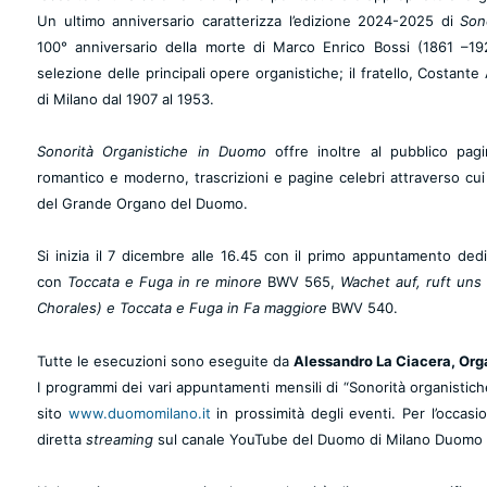
Un ultimo anniversario caratterizza l’edizione 2024-2025 di
Son
100° anniversario della morte di
Marco Enrico Bossi
(1861 –192
selezione delle principali opere organistiche; il fratello, Costan
di Milano dal 1907 al 1953.
Sonorità Organistiche in Duomo
offre inoltre al pubblico pagi
romantico e moderno, trascrizioni e pagine celebri attraverso cui 
del Grande Organo del Duomo.
Si inizia il 7 dicembre alle 16.45 con il primo appuntamento de
con
Toccata e Fuga in re minore
BWV 565,
Wachet auf, ruft uns
Chorales) e Toccata e Fuga in Fa maggiore
BWV 540.
Tutte le esecuzioni sono eseguite da
Alessandro La Ciacera, Org
I programmi dei vari appuntamenti mensili di “Sonorità organistic
sito
www.duomomilano.it
in
prossimità degli eventi
.
Per l’occasi
diretta
streaming
sul canale YouTube del Duomo di Milano
Duomo 