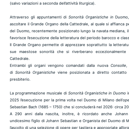
(salvo variazioni a seconda dell’attività liturgica).
Attraverso gli appuntamenti di
Sonorità Organistiche in
Duomo, 
ascoltare il Grande Organo della Cattedrale, al quale si affianca p
del Duomo, recentemente posizionato lungo la navata mediana, il 
favorisce l’esecuzione della letteratura del periodo barocco e class
Il Grande Organo permette di apprezzare soprattutto la letterat
sue maestose sonorità che si riverberano eccezionalmente n
Cattedrale.
Entrambi gli organi vengono comandati dalla nuova
Consolle
,
di
Sonorità Organistiche
viene posizionata a diretto contatto v
presbiterio.
La programmazione musicale di
Sonorità Organistiche in Duomo
2025 l’esecuzione per la prima volta nel Duomo di Milano dell’
op
Sebastian Bach (1685 – 1750) che si concluderà nel 2026: circa 20
A 290 anni dalla nascita, inoltre, è ricordato anche
Johann
undicesimo figlio di Johann Sebastian e Organista del Duomo di M
l’ascolto di una selezione di opere per tastiera e appropriate all’or