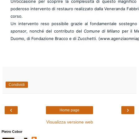
Un’occasione per scoprire la complessità di questo magnifico
poderoso intervento di restauro realizzato dalla Veneranda Fabbric
corso.
Un intervento reso possibile grazie al fondamentale sostegno 
sponsor
, nonché del contributo del
Comune di Milano
per il Me
Duomo, di
Fondazione Bracco
e di
Zucchetti
. (www.agenziaomniap
Condividi
‹
›
Home page
Visualizza versione web
Pietro Cobor