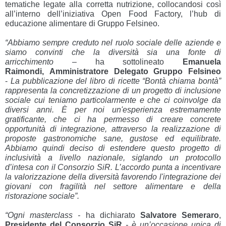
tematiche legate alla corretta nutrizione, collocandosi così
all’interno dell’iniziativa Open Food Factory, l’hub di
educazione alimentare di Gruppo Felsineo.
“Abbiamo sempre creduto nel ruolo sociale delle aziende e
siamo convinti che la diversità sia una fonte di
arricchimento
– ha sottolineato
Emanuela
Raimondi,
Amministratore Delegato Gruppo Felsineo
-
La pubblicazione del libro di ricette “Bontà chiama bontà”
rappresenta la concretizzazione di un progetto di inclusione
sociale cui teniamo particolarmente e che ci coinvolge da
diversi anni. È per noi un'esperienza estremamente
gratificante, che ci ha permesso di creare concrete
opportunità di integrazione, attraverso la realizzazione di
proposte gastronomiche sane, gustose ed equilibrate.
Abbiamo quindi deciso di estendere questo progetto di
inclusività a livello nazionale, siglando un protocollo
d’intesa con il Consorzio SiR. L’accordo punta a incentivare
la valorizzazione della diversità favorendo l'integrazione dei
giovani con fragilità nel settore alimentare e della
ristorazione sociale”.
“Ogni masterclass -
ha dichiarato
Salvatore Semeraro
,
Presidente del Consorzio SiR
- è un’occasione unica di