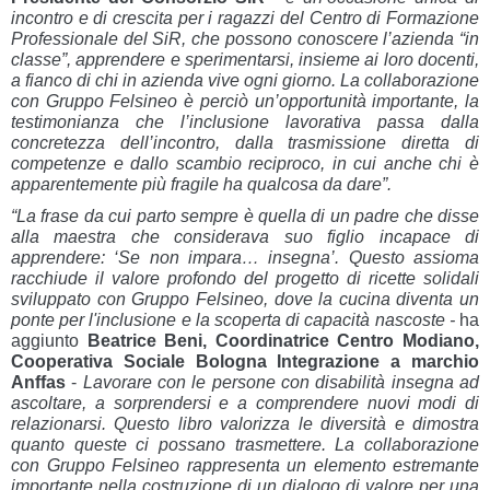
incontro e di crescita per i ragazzi del Centro di Formazione
Professionale del SiR, che possono conoscere l’azienda “in
classe”, apprendere e sperimentarsi, insieme ai loro docenti,
a fianco di chi in azienda vive ogni giorno. La collaborazione
con Gruppo Felsineo è perciò un’opportunità importante, la
testimonianza che l’inclusione lavorativa passa dalla
concretezza dell’incontro, dalla trasmissione diretta di
competenze e dallo scambio reciproco, in cui anche chi è
apparentemente più fragile ha qualcosa da dare”.
“La frase da cui parto sempre è quella di un padre che disse
alla maestra che considerava suo figlio incapace di
apprendere: ‘Se non impara… insegna’. Questo assioma
racchiude il valore profondo del progetto di ricette solidali
sviluppato con Gruppo Felsineo, dove la cucina diventa un
ponte per l'inclusione e la scoperta di capacità nascoste -
ha
aggiunto
Beatrice Beni,
Coordinatrice Centro Modiano,
Cooperativa Sociale Bologna Integrazione a marchio
Anffas
-
Lavorare con le persone con disabilità insegna ad
ascoltare, a sorprendersi e a comprendere nuovi modi di
relazionarsi. Questo libro valorizza le diversità e dimostra
quanto queste ci possano trasmettere. La collaborazione
con Gruppo Felsineo rappresenta un elemento estremante
importante nella costruzione di un dialogo di valore per una