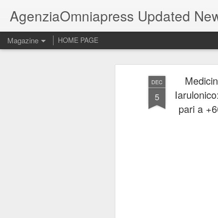
AgenziaOmniapress Updated Ne
Magazine
HOME PAGE
Medicin
DEC
Iarulonico
5
pari a +