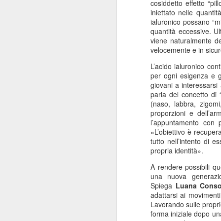
cosiddetto effetto
“pil
ANISAP Lombardia:
JUL
iniettato nelle quanti
23
Pietro Potestio
ialuronico possano “m
Confermato
quantità eccessive. Ul
viene naturalmente de
Presidente. I Privati
velocemente e in sicur
Accreditati al SSN
Rappresentano il 40%
L’acido ialuronico con
per ogni esigenza e 
del Servizio Sanitario
giovani a interessarsi 
Lombardo
J
parla del concetto di 
Pietro Potestio
(naso, labbra, zigomi
proporzioni e dell’a
Monza - Pietro Potestio è stato
l’appuntamento con p
Mi
confermato Presidente di ANISAP
«L’obiettivo è recuper
eS
Lombardia, Associazione
tutto nell’intento di 
mo
Regionale delle Istituzioni
propria identità».
Po
Sanitarie Ambulatoriali Private e
ef
accreditate al SSN.
A rendere possibili que
qu
una
nuova generazio
Potestio, 52 anni, è Fondatore e
Spiega
Luana Consol
Amministratore dal 2002 dello
adattarsi ai moviment
Studio Radiologico “Città di
Lavorando sulle propri
J
Parabiago”, in provincia di Milano.
forma iniziale dopo un