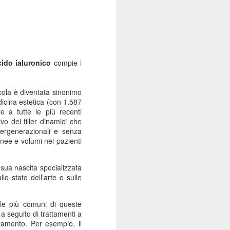
cido ialuronico
compie i
ecola è diventata sinonimo
dicina estetica
(con 1.587
e a tutte le più recenti
ivo dei filler dinamici che
tergenerazionali
e
senza
 linee e volumi nei
pazienti
a sua nascita specializzata
lo stato dell’arte e sulle
le più comuni di queste
a seguito di trattamenti a
ttamento. Per esempio, il