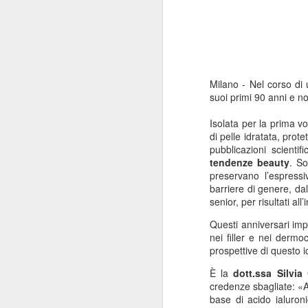
Milano - Nel corso di 
suoi primi 90 anni e n
Isolata per la prima v
di pelle idratata, prote
pubblicazioni scienti
tendenze beauty
. So
preservano l’espress
barriere di genere
, da
senior
, per risultati al
Questi anniversari im
nei filler e nei dermoc
prospettive di questo i
È la
dott.ssa
Silvia
credenze sbagliate: «A 
base di acido ialuron