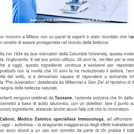
un incontro a Milano con un panel di esperti è stato ricordato che l'
a
on smette di essere protagonista
nel mondo della bellezza.
olta nel 1934 da due ricercatori della Columbia University, questa mol
tta, ringiovanita.
E dal suo primo utilizzo, 25 anni fa, nei filler per la me
fiche a oggi), questo ingrediente continua a evolversi per risponder
prattutto con la novità che 10 anni fa ha rivoluzionato il settore, l’arr
ività del volto, si è dimostrato capace di rispondere a domande
in
lla
“Pre-Juvenation”
desiderata
da
Millennial e Gen-Zer
al ripristino di
l’insegna della
bellezza naturale
.
portanti vengono celebrati da
Teoxane
, l’azienda svizzera che fin dall
osmetici a base di acido ialuronico, con un obiettivo: fare il punto sul
conico ingrediente, sfatando anche alcuni falsi miti che lo circondano.
 Caboni, Medico Estetico specialista Immunologa
,
ad affrontare 
oggi – sottolinea – la stragrande maggioranza degli effetti indesiderati 
ico sono dovuti a un uso non corretto da parte di chi pratica il tra