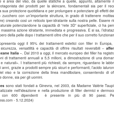
ne e area del viso, da quelle statiche a quelle, appunto, altamente m
Anni '80/'90
rotagonista dei prodotti per la skincare
, fondamentali sia per il re
lano (Massimiliano Bordignon) - Milano si prepara a riabbracciare una
a sua protezione quotidiana e per prolungare e potenziare gli effetti dei t
rte fondamentale della propria storia hockeistica con il Ritrovo Devils
no zucchero con un’importante struttura, in grado di trattenere moltis
26, in programma sabato 4 luglio 2026 al Celtic Soul di Quinto de
) creando così un reticolo iper-idratante sulla nostra pelle. Essere riu
ampi, Rozzano. L’iniziativa riporta al centro l’eredità dei Devils
 naturale potenziandone la capacità di “rete 3D” superficiale, ci ha p
ssoneri, capaci tra fine anni ’80 e metà ’90 di costruire un palmarès
a massima azione idratante, immediata e progressiva. E si sa, l’idrata
ico: scudetti, trofei internazionali e un’identità che ha segnato il
pero della pelle dopo i trattamenti oltre che per il suo corretto funzion
vimento italiano.
appresenta oggi il 95% dei trattamenti estetici con filler in Europa
,
sicurezza, versatilità e capacità di offrire risultati reversibili –
aff
Comunicazione: Nasce "Be Closer" Agenzia Made in
UL
xane Italia
–. Dal 2010 a oggi, il mercato europeo dei filler ha
regist
2
Italy che Sfida le Major Internazionali. Ricavi a 122
ni di trattamenti annuali a 5,5 milioni, a dimostrazione di una doma
Milioni di Euro
e naturali». I trattamenti più richiesti, da sempre, riguardano le labbr
imi anni, grazie a prodotti sempre più sicuri e performanti, l’acido ialuro
lano (Marisa de Moliner) - Competere con le holding internazionali
del viso e la correzione della linea mandibolare, consentendo di offr
lla comunicazione e raddoppiare in tre anni gli attuali ricavi annui
le donne, sia per gli uomini.
periori a 122 milioni di euro, un progetto ambizioso? Certo, ma
alistico perché forte dell’evoluzione, cominciata dall’unione del gruppo
ies
sono stati fondati a Ginevra, nel 2003, da Madame Valérie Taupin
e, di Next Different e di Uniting, approda ora a Be Closer, la nuova
alizzate nell'ideazione e nella produzione di filler dermici e dermo
ommunication company italiana indipendente presentata a Milano al
ne, con 600 dipendenti è presente in più di 90 paesi. P
ranco Parenti”.
ss.com - 5.12.2024)
Tumore al Polmone ALK-Positivo: Studio CROWN
UN
30
Conferma Sopravvivenza più Lunga con Lorlatinib di