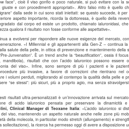
low face”
, cioè il viso gonfio e poco naturale, si può evitare con la s
Collectibles (Oggetti
Ricerca Infermieristica
JUL
JUL
tà giuste e con procedimenti appropriati».
Altro falso mito è quello ch
16
14
da Collezione):
Italiana: Rosario
igrare”
dalla sede in cui sono stati iniettati: se questo succede, è per 
Mercato Mondiale a
Caruso (MultiMedica)
teriore aspetto importante, ricorda la dottoressa, è quello della
revers
gradato dal corpo ed esiste un prodotto, chiamato ialuronidasi, che 
628 Miliardi di Dollari
entra nella "Top 2%
ezza qualora il risultato non fosse conforme alle aspettative».
Entro il 2031. In
Scientists 2025" di
Crescita l'Interesse
Stanford University ed
tinua a evolversi per rispondere alle nuove esigenze del mercato, con
generazione. «I
Millennial
e gli appartenenti alla
Gen-Z
– continua la 
della Gen Z. Il
Elsevier
alla salute della pelle, in ottica di prevenzione e mantenimento della s
RiminiComix
Rosario Caruso
Internet: Italia al 15mo Posto nel Mondo per la Qualità
UL
“
Pre-Junvenation”
. È un trend anche la “
beautification
”, ossia il foc
Milano - Il mercato globale dei
7
della Rete. Al Primo Posto l'Estonia. La Classifica di
, mandibola), risultati che con l’acido ialuronico possono essere ot
Milano - Un importante
collectibles, oggetti da collezione
rmonia del viso». Infine, sono sempre di più i pazienti e le pazie
97 Paesi della eSIM Saily
riconoscimento internazionale
che spaziano dalle card alle action
rocedure più invasive, a favore di correzioni che rientrano nel c
premia un infermiere italiano e, in
lano - Secondo il nuovo Indice di connettività internet stilato dall'app
figure, dai gadget alle edizioni
are i volumi perduti, migliorando al contempo la qualità della pelle e p
generale, la ricerca infermieristica
IM per i viaggi Saily, l'Italia si colloca al 15° posto della classifica
speciali, dal vinile ai videogiochi
essere “se stessi”: più sicuri, più a proprio agio, ma senza stravolge
“made in Italy”.
ndiale. Sul podio troviamo l'Estonia, seguita da Lituania, Danimarca,
fisici, ha superato i 496 miliardi di
rtogallo e Francia. Per il secondo anno consecutivo, è stata
dollari nel 2025 e, secondo le
fettuata una valutazione sulla rete internet di 97 Paesi in base a criteri
analisi di Market Decipher, società
sti risultati ultra-personalizzati è un’innovazione arrivata sul mercato 
ali sicurezza informatica, qualità, accessibilità economica e libertà.
di ricerca di mercato specializzata
ne di acido ialuronico pensata per preservare la dinamicità e l’
in settori emergenti, è destinato a
ini, Clinical Manager di Teoxane Italia
:
«L’acido ialuronico si dis
raggiungere i 628 miliardi entro il
i del viso, mantenendo un aspetto naturale anche nelle zone più mobi
2031.
Hockey: il 4 Luglio "Ritrovo Devils 2026" a Quinto de
età della molecola, in particolar modo
stretch
(allungamento) e
strengt
UL
a sollecitazione), la ricerca ha permesso oggi di avere a disposizione
3
Stampi (Rozzano). Incontro con i Tifosi dei Campioni