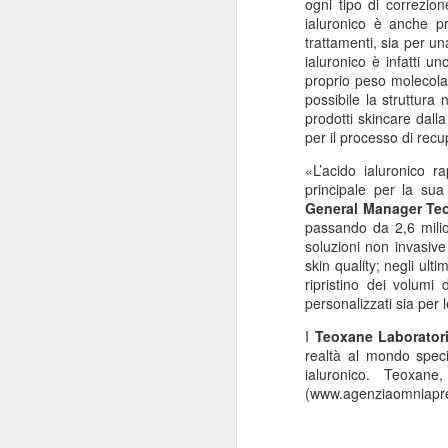
ogni tipo di correzio
“Il 40% del Servizio sanitario
ialuronico è anche
p
Mi
all’interno di Regione Lombardia -
trattamenti, sia per un
pa
afferma Potestio - viene svolto dai
ialuronico è infatti u
20
privati accreditati.
proprio peso molecolare
St
possibile la struttura
ro
prodotti skincare dall
un
per il processo di recu
mo
«
L’acido ialuronico r
principale per la sua 
J
General Manager Teo
passando da 2,6 milio
soluzioni non invasive 
skin quality; negli ult
Mi
ripristino dei volumi 
de
personalizzati sia per 
su
re
I
Teoxane Laborator
Sa
realtà al mondo speci
c
ialuronico. Teoxa
“F
(www.agenziaomniapre
J