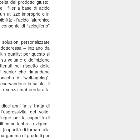
celta del prodotto giusto,
Sordocecità e
JUL
e i filler a base di acido
10
Disabilità
un utilizzo improprio o in
Psicosensoriale:
ibilità
: «l’acido ialuronico
consente di “scioglierlo”
Presentato il Bilancio
Sociale 2025 di
Fondazione Lega del
 soluzioni personalizzate
dottoressa – iniziano da
Filo d'Oro. Aumentano
kin quality: per questo si
a 73 Milioni di Euro
us su volume e definizione
(+12%) le Donazioni
tenuti nel rispetto delle
Milano – Il 2025 conferma il
nti senior che rimandano
percorso di crescita della
oncetto di “
well-ageing
”:
Fondazione Lega del Filo d'Oro,
reservandone la salute. Il
che continua ad ampliare la
rsi e senza mai perdere la
propria capacità di risposta ai
bisogni delle persone sordocieche
dieci anni fa: si tratta di
e con pluridisabilità
espressività del volto
.
psicosensoriale, rafforzando la
tingue per la capacità di
presenza sul territorio nazionale e
li come labbra e zigomi.
investendo nello sviluppo dei
h
(capacità di tornare alla
servizi, dell'organizzazione e delle
 una gamma di prodotti per
relazioni.