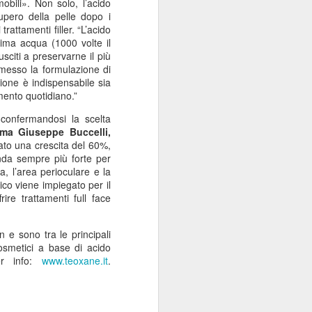
obili». Non solo, l’acido
cupero della pelle dopo i
rattamenti filler. “L’acido
sima acqua (1000 volte il
sciti a preservarne il più
ermesso la formulazione di
zione è indispensabile sia
amento quotidiano.”
 confermandosi la scelta
erma
Giuseppe Buccelli,
rato una crescita del 60%
,
nda sempre più forte per
a, l’area perioculare e la
nico viene impiegato per il
ire trattamenti full face
 e sono tra le principali
cosmetici a base di acido
er info:
www.teoxane.it
.