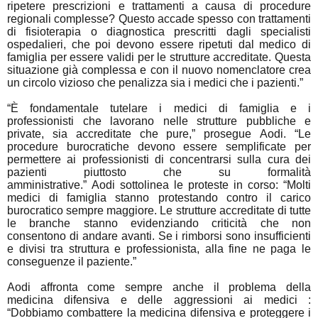
ripetere prescrizioni e trattamenti a causa di procedure
regionali complesse? Questo accade spesso con trattamenti
di fisioterapia o diagnostica prescritti dagli specialisti
ospedalieri, che poi devono essere ripetuti dal medico di
famiglia per essere validi per le strutture accreditate. Questa
situazione già complessa e con il nuovo nomenclatore crea
un circolo vizioso che penalizza sia i medici che i pazienti.”
“È fondamentale tutelare i medici di famiglia e i
professionisti che lavorano nelle strutture pubbliche e
private, sia accreditate che pure,” prosegue Aodi. “Le
procedure burocratiche devono essere semplificate per
permettere ai professionisti di concentrarsi sulla cura dei
pazienti piuttosto che su formalità
amministrative.”
Aodi sottolinea le proteste in corso: “Molti
medici di famiglia stanno protestando contro il carico
burocratico sempre maggiore. Le strutture accreditate di tutte
le branche stanno evidenziando criticità che non
consentono di andare avanti. Se i rimborsi sono insufficienti
e divisi tra struttura e professionista, alla fine ne paga le
conseguenze il paziente.”
Aodi affronta come sempre anche il problema della
medicina difensiva e delle aggressioni ai medici :
“Dobbiamo combattere la medicina difensiva e proteggere i