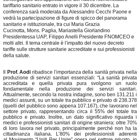
tariffario sanitario entrato in vigore il 30 dicembre.
La
conferenza sarà moderata da
Alessandro Cecchi Paone
e
vedrà la partecipazione di figure di spicco del panorama
sanitario e istituzionale, tra cui
Maria Grazia
Cucinotta
,
Mons. Paglia
,
Mariastella Giorlandino
Presidentessa UAP
,
Filippo Anelli Presidente FNOMCEO
e
molti altri. Il tema centrale è l'impatto del nuovo decreto
tariffe sulle strutture sanitarie accreditate e sui professionisti
della salute.
Il
Prof. Aodi
ribadisce l'importanza della sanità privata nella
produzione di servizi sanitari essenziali: “La sanità privata
accreditata e quella privata pura svolgono un ruolo
fondamentale nella produzione dei servizi sanitari.
Attualmente, secondo la nostra indagine, sono ben 131.211 i
medici assunti, su un totale tra pubblico e privato di 238.378
(quelli del pubblico sono appena 107.167), che lavorano nel
settore privato, rappresentando circa il 55% del totale tra
pubblico e privato.
Inoltre, un dato significativo riguarda i
medici e professionisti sanitari di origine straniera: oltre 70%
di loro lavora nel privato, principalmente perché non ha la
cittadinanza italiana. L’80% dei professionisti aderenti
al
Movimento “Uniti Per Unire”
opera nel settore privato, in