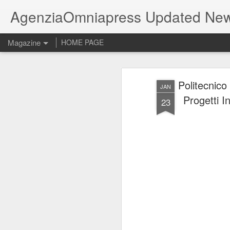
AgenziaOmniapress Updated Ne
Magazine
HOME PAGE
Politecnico
JAN
Progetti I
23