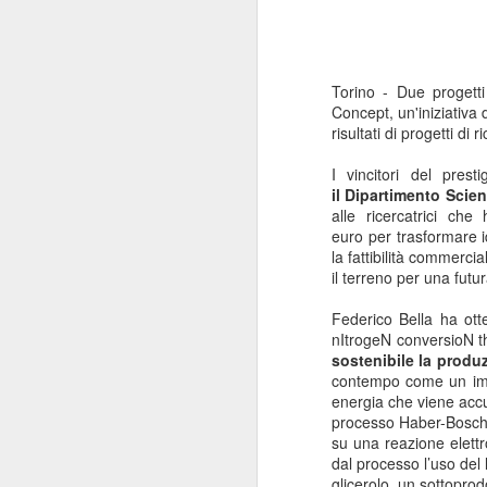
Torino - Due progetti
Concept
, un'iniziativa d
risultati di progetti di r
I vincitori del pres
il Dipartimento Scie
alle ricercatrici c
euro per trasformare i
la fattibilità commerci
il terreno per una fut
Federico Bella ha ott
nItrogeN conversioN thr
sostenibile la produ
contempo come un impor
energia che viene accu
processo Haber-Bosch,
su una reazione elettr
dal processo l’uso del l
glicerolo, un sottoprod