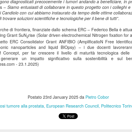
no diagnosticati precocemente i tumori andando a beneficiare, in pri
Anni '80/'90
is –
Siamo entusiasti di collaborare in questo progetto con i colleghi e
lano (Massimiliano Bordignon) - Milano si prepara a riabbracciare una
di Candiolo con cui abbiamo instaurato da tempo delle ottime collaboraz
rte fondamentale della propria storia hockeistica con il Ritrovo Devils
 trovare soluzioni scientifiche e tecnologiche per il bene di tutti”
.
26, in programma sabato 4 luglio 2026 al Celtic Soul di Quinto de
ampi, Rozzano. L’iniziativa riporta al centro l’eredità dei Devils
icerche di frontiera, finanziate dallo schema ERC – Federico Bella è a
ssoneri, capaci tra fine anni ’80 e metà ’90 di costruire un palmarès
ting Grant SuN
rise (Solar driven electrochemical Nitrogen fixation fo
2
ico: scudetti, trofei internazionali e un’identità che ha segnato il
etto ERC Consolidator Grant ANFIBIO (AmplificatioN Free Identifica
vimento italiano.
onic nanoparticles and liquid BIOpsy) – i due docenti lavorerann
f Concept, per far crescere il livello di maturità tecnologica delle
Comunicazione: Nasce "Be Closer" Agenzia Made in
UL
i generare un impatto significativo sulla sostenibilità e sul b
2
ss.com - 23.1.2025)
Italy che Sfida le Major Internazionali. Ricavi a 122
Milioni di Euro
lano (Marisa de Moliner) - Competere con le holding internazionali
lla comunicazione e raddoppiare in tre anni gli attuali ricavi annui
periori a 122 milioni di euro, un progetto ambizioso? Certo, ma
alistico perché forte dell’evoluzione, cominciata dall’unione del gruppo
Postato
23rd January 2025
da
Pietro Cobor
e, di Next Different e di Uniting, approda ora a Be Closer, la nuova
osi tumore alla prostata
European Research Council
Politecnico Tori
ommunication company italiana indipendente presentata a Milano al
ranco Parenti”.
Tumore al Polmone ALK-Positivo: Studio CROWN
UN
30
Conferma Sopravvivenza più Lunga con Lorlatinib di