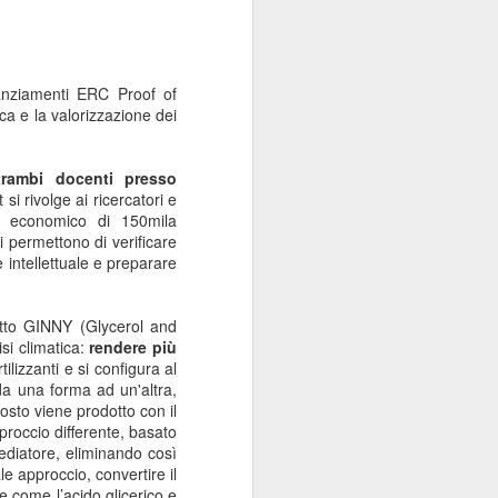
anziamenti
ERC Proof of
ica e la valorizzazione dei
trambi docenti presso
 rivolge ai ricercatori e
to economico di 150mila
i permettono di verificare
e intellettuale e preparare
etto GINNY (Glycerol and
si climatica:
rendere più
lizzanti e si configura al
a una forma ad un'altra,
osto viene prodotto con il
occio differente, basato
mediatore, eliminando così
le approccio, convertire il
re come l’acido glicerico e