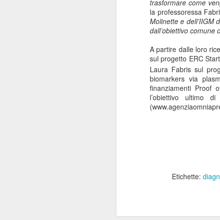
trasformare come vengo
“Il 40% del Servizio sanitario
la professoressa Fabr
Mi
all’interno di Regione Lombardia -
Molinette e dell’IIGM 
pa
afferma Potestio - viene svolto dai
dall’obiettivo comune di
20
privati accreditati.
St
A partire dalle loro r
ro
sul progetto ERC Star
un
Laura Fabris sul prog
mo
biomarkers via plasm
finanziamenti Proof o
J
l’obiettivo ultimo d
(www.agenziaomniapre
Mi
de
su
re
Sa
Etichette:
diagn
c
“F
J