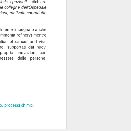
mis, i pazienti
– dichiara
 le colleghe dell’Ospedale
ioni, motivate soprattutto
ttualmente impegnato anche
r ammonia refinery) mentre
tion of cancer and viral
o, supportati dai nuovi
 proprie innovazioni, con
enessere delle persone.
no
processi chimici