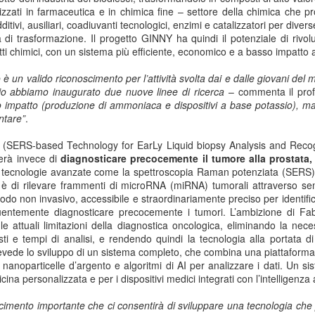
tilizzati in farmaceutica e in chimica fine – settore della chimica che 
Collectibles (Oggetti
Ricerca Infermieristica
JUL
JUL
additivi, ausiliari, coadiuvanti tecnologici, enzimi e catalizzatori per diver
16
14
da Collezione):
Italiana: Rosario
di trasformazione. Il progetto GINNY ha quindi il potenziale di rivol
Mercato Mondiale a
Caruso (MultiMedica)
i chimici, con un sistema più efficiente, economico e a basso impatto 
628 Miliardi di Dollari
entra nella "Top 2%
Entro il 2031. In
Scientists 2025" di
 un valido riconoscimento per l’attività svolta dai e dalle giovani del m
nnio abbiamo inaugurato due nuove linee di ricerca
– commenta il prof
Crescita l'Interesse
Stanford University ed
tivo impatto (produzione di ammoniaca e dispositivi a base potassio),
della Gen Z. Il
Elsevier
ntare”
.
RiminiComix
Rosario Caruso
Internet: Italia al 15mo Posto nel Mondo per la Qualità
UL
Milano - Il mercato globale dei
(SERS-based Technology for EarLy Liquid biopsy Analysis and Recogn
7
della Rete. Al Primo Posto l'Estonia. La Classifica di
Milano - Un importante
collectibles, oggetti da collezione
erà invece di
diagnosticare precocemente il tumore alla prostata,
97 Paesi della eSIM Saily
riconoscimento internazionale
che spaziano dalle card alle action
do tecnologie avanzate come la spettroscopia Raman potenziata (SERS) e l
premia un infermiere italiano e, in
lano - Secondo il nuovo Indice di connettività internet stilato dall'app
figure, dai gadget alle edizioni
o è di rilevare frammenti di microRNA (miRNA) tumorali attraverso sem
generale, la ricerca infermieristica
IM per i viaggi Saily, l'Italia si colloca al 15° posto della classifica
speciali, dal vinile ai videogiochi
odo non invasivo, accessibile e straordinariamente preciso per identific
“made in Italy”.
ndiale. Sul podio troviamo l'Estonia, seguita da Lituania, Danimarca,
fisici, ha superato i 496 miliardi di
entemente diagnosticare precocemente i tumori. L’ambizione di Fab
rtogallo e Francia. Per il secondo anno consecutivo, è stata
dollari nel 2025 e, secondo le
le attuali limitazioni della diagnostica oncologica, eliminando la nec
fettuata una valutazione sulla rete internet di 97 Paesi in base a criteri
analisi di Market Decipher, società
osti e tempi di analisi, e rendendo quindi la tecnologia alla portata
ali sicurezza informatica, qualità, accessibilità economica e libertà.
di ricerca di mercato specializzata
prevede lo sviluppo di un sistema completo, che combina una piattaform
in settori emergenti, è destinato a
a nanoparticelle d’argento e algoritmi di AI per analizzare i dati. Un 
raggiungere i 628 miliardi entro il
ina personalizzata e per i dispositivi medici integrati con l’intelligenza ar
2031.
Hockey: il 4 Luglio "Ritrovo Devils 2026" a Quinto de
UL
oscimento importante che ci consentirà di sviluppare una tecnologia ch
3
Stampi (Rozzano). Incontro con i Tifosi dei Campioni