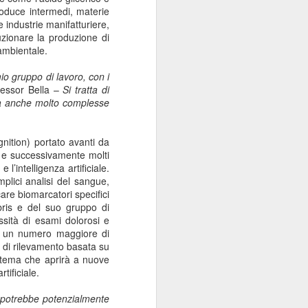
produce intermedi, materie
Sordocecità e
JUL
se industrie manifatturiere,
10
Disabilità
uzionare la produzione di
Psicosensoriale:
ambientale.
Presentato il Bilancio
Sociale 2025 di
io gruppo di lavoro, con i
essor Bella –
Si tratta di
Fondazione Lega del
 ma anche molto complesse
Filo d'Oro. Aumentano
a 73 Milioni di Euro
(+12%) le Donazioni
ition) portato avanti da
e successivamente molti
Milano – Il 2025 conferma il
’intelligenza artificiale.
percorso di crescita della
plici analisi del sangue,
Fondazione Lega del Filo d'Oro,
are biomarcatori specifici
che continua ad ampliare la
ris e del suo gruppo di
propria capacità di risposta ai
essità di esami dolorosi e
bisogni delle persone sordocieche
 di un numero maggiore di
e con pluridisabilità
a di rilevamento basata su
psicosensoriale, rafforzando la
sistema che aprirà a nuove
presenza sul territorio nazionale e
tificiale.
investendo nello sviluppo dei
servizi, dell'organizzazione e delle
e potrebbe potenzialmente
relazioni.