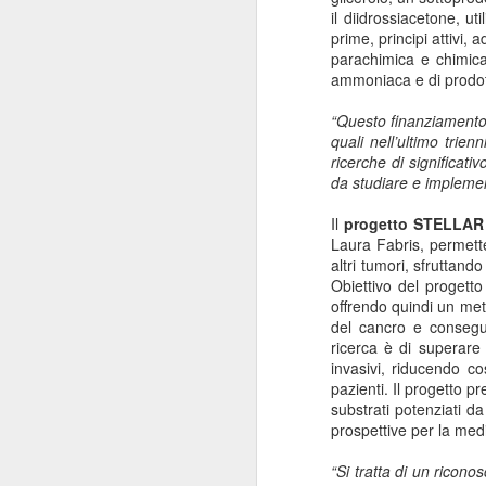
il diidrossiacetone, u
ANISAP Lombardia:
JUL
prime, principi attivi, 
23
Pietro Potestio
parachimica e chimica 
Confermato
ammoniaca e di prodott
Presidente. I Privati
Accreditati al SSN
“Questo finanziamento è
quali nell’ultimo trie
Rappresentano il 40%
ricerche di significa
del Servizio Sanitario
da studiare e impleme
Lombardo
J
Pietro Potestio
Il
progetto STELLAR
Laura Fabris, permett
Monza - Pietro Potestio è stato
altri tumori, sfruttan
Mi
confermato Presidente di ANISAP
Obiettivo del progett
eS
Lombardia, Associazione
offrendo quindi un met
mo
Regionale delle Istituzioni
del cancro e consegu
Po
Sanitarie Ambulatoriali Private e
ricerca è di superare 
ef
accreditate al SSN.
invasivi, riducendo c
qu
pazienti. Il progetto 
Potestio, 52 anni, è Fondatore e
substrati potenziati d
Amministratore dal 2002 dello
prospettive per la medic
Studio Radiologico “Città di
J
Parabiago”, in provincia di Milano.
“Si tratta di un ricon