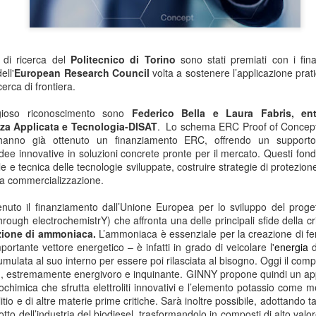
 di ricerca del
Politecnico di Torino
sono stati premiati con i fin
ell'
European Research Council
volta a sostenere l’applicazione prat
icerca di frontiera.
tigioso riconoscimento sono
Federico Bella e Laura Fabris, en
nza Applicata e Tecnologia-DISAT
. Lo schema ERC Proof of Concept si
he hanno già ottenuto un finanziamento ERC, offrendo un suppor
dee innovative in soluzioni concrete pronte per il mercato. Questi fond
ale e tecnica delle tecnologie sviluppate, costruire strategie di protezion
ura commercializzazione.
enuto il finanziamento dall’Unione Europea per lo sviluppo del prog
ough electrochemistrY) che affronta una delle principali sfide della cri
zione di ammoniaca.
L’ammoniaca è essenziale per la creazione di ferti
tante vettore energetico – è infatti in grado di veicolare l'
energia
d
mulata al suo interno per essere poi rilasciata al bisogno. Oggi il comp
 estremamente energivoro e inquinante. GINNY propone quindi un appr
ochimica che sfrutta elettroliti innovativi e l’elemento potassio come 
itio e di altre materie prime critiche. Sarà inoltre possibile, adottando ta
otto dell’industria del biodiesel, trasformandolo in composti di alto valo