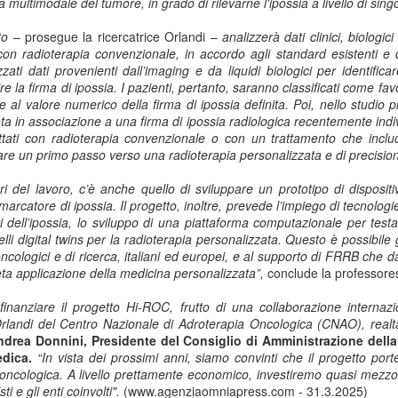
ma multimodale del tumore, in grado di rilevarne l'ipossia a livello di sing
Collectibles (Oggetti
Ricerca Infermieristica
JUL
JUL
16
14
da Collezione):
Italiana: Rosario
tto
– prosegue la ricercatrice Orlandi –
analizzerà dati clinici, biologic
 con radioterapia convenzionale, in accordo agli standard esistenti e di
Mercato Mondiale a
Caruso (MultiMedica)
zzati dati provenienti dall’imaging e da liquidi biologici per identifica
628 Miliardi di Dollari
entra nella "Top 2%
e la firma di ipossia. I pazienti, pertanto, saranno classificati come fav
Entro il 2031. In
Scientists 2025" di
 al valore numerico della firma di ipossia definita. Poi, nello studio
Crescita l'Interesse
Stanford University ed
ta in associazione a una firma di ipossia radiologica recentemente indi
attati con radioterapia convenzionale o con un trattamento che inclu
della Gen Z. Il
Elsevier
re un primo passo verso una radioterapia personalizzata e di precision
RiminiComix
Rosario Caruso
Internet: Italia al 15mo Posto nel Mondo per la Qualità
UL
Milano - Il mercato globale dei
7
della Rete. Al Primo Posto l'Estonia. La Classifica di
mari del lavoro, c’è anche quello di sviluppare un prototipo di disposit
Milano - Un importante
collectibles, oggetti da collezione
marcatore di ipossia. Il progetto, inoltre, prevede l’impiego di tecnolog
97 Paesi della eSIM Saily
riconoscimento internazionale
che spaziano dalle card alle action
dell’ipossia
, lo sviluppo di una
piattaforma computazionale
per testa
premia un infermiere italiano e, in
lano - Secondo il nuovo Indice di connettività internet stilato dall'app
figure, dai gadget alle edizioni
li digital twins
per la radioterapia personalizzata. Questo è possibile 
generale, la ricerca infermieristica
IM per i viaggi Saily, l'Italia si colloca al 15° posto della classifica
speciali, dal vinile ai videogiochi
i oncologici e di ricerca, italiani ed europei, e al supporto di FRRB ch
“made in Italy”.
ndiale. Sul podio troviamo l'Estonia, seguita da Lituania, Danimarca,
fisici, ha superato i 496 miliardi di
reta applicazione della medicina personalizzata”,
conclude la professore
rtogallo e Francia. Per il secondo anno consecutivo, è stata
dollari nel 2025 e, secondo le
fettuata una valutazione sulla rete internet di 97 Paesi in base a criteri
analisi di Market Decipher, società
 finanziare il progetto Hi-ROC, frutto di una collaborazione internaz
ali sicurezza informatica, qualità, accessibilità economica e libertà.
di ricerca di mercato specializzata
rlandi del Centro Nazionale di Adroterapia Oncologica (CNAO), realtà
in settori emergenti, è destinato a
ndrea Donnini
, Presidente del Consiglio di Amministrazione del
raggiungere i 628 miliardi entro il
edica.
“In vista dei prossimi anni, siamo convinti che il progetto porte
2031.
Hockey: il 4 Luglio "Ritrovo Devils 2026" a Quinto de
UL
a oncologica. A livello prettamente economico, investiremo quasi mezzo 
3
Stampi (Rozzano). Incontro con i Tifosi dei Campioni
ti e gli enti coinvolti".
(www.agenziaomniapress.com - 31.3.2025)