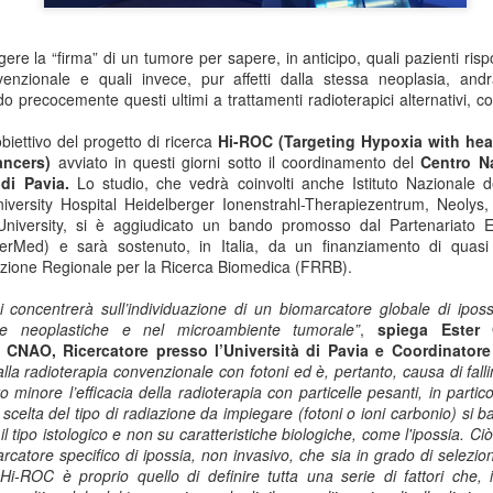
gere la “firma” di un tumore per sapere, in anticipo,
quali pazienti ri
venzionale e quali invece, pur affetti dalla stessa neoplasia, and
do precocemente questi ultimi a trattamenti radioterapici alternativi, c
’obiettivo del progetto di ricerca
Hi-ROC
(Targeting
H
ypoxia with he
ancers)
avviato in questi giorni sotto il coordinamento del
Centro Na
di Pavia.
Lo studio, che vedrà coinvolti anche
Istituto Nazionale 
iversity
Hospital Heidelberger Ionenstrahl-Therapiezentrum
,
Neolys
niversity
, si è aggiudicato un bando
promosso dal
Partenariato 
rMed) e sarà sostenuto, in Italia, da un
finanziamento di quas
ione Regionale per la Ricerca Biomedica
(FRRB).
i concentrerà sull’individuazione di un biomarcatore globale di ipos
ule neoplastiche e nel microambiente tumorale”
,
spiega
Ester 
 CNAO, Ricercatore presso l’Università di Pavia e Coordinatore
lla radioterapia convenzionale con fotoni ed è, pertanto, causa di falli
 minore l’efficacia della radioterapia con particelle pesanti, in partico
la scelta del tipo di radiazione da impiegare (fotoni o ioni carbonio) si b
il tipo istologico e non su caratteristiche biologiche, come l'ipossia. Ci
atore specifico di ipossia, non invasivo, che sia in grado di seleziona
di Hi-ROC è proprio quello di definire tutta una serie di fattori ch