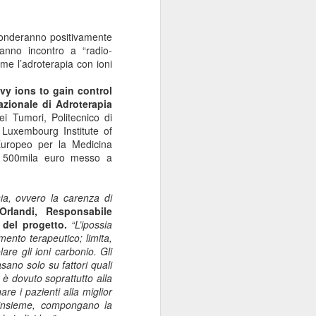
sponderanno positivamente
ranno incontro a “radio-
ome l’adroterapia con ioni
avy
i
ons to gain control
zionale di Adroterapia
dei Tumori
,
Politecnico di
,
Luxembourg Institute of
Europeo per la Medicina
i 500mila euro
messo a
sia, ovvero la carenza di
Orlandi
, Responsabile
 del progetto.
“L’ipossia
mento terapeutico; limita,
lare gli ioni carbonio. Gli
asano solo su fattori quali
ò è dovuto soprattutto alla
re i pazienti alla miglior
e, insieme, compongano la