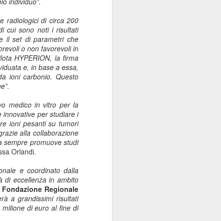
olo individuo”.
Sordocecità e
JUL
10
Disabilità
i e radiologici di circa 200
 cui sono noti i risultati
Psicosensoriale:
re il set di parametri che
Presentato il Bilancio
orevoli o non favorevoli in
Sociale 2025 di
 pilota HYPERION, la firma
Fondazione Lega del
viduata e, in base a essa,
da ioni carbonio. Questo
Filo d'Oro. Aumentano
e”.
a 73 Milioni di Euro
(+12%) le Donazioni
ivo medico in vitro per la
Milano – Il 2025 conferma il
ie innovative per
studiare i
percorso di crescita della
re ioni pesanti su tumori
Fondazione Lega del Filo d'Oro,
grazie alla collaborazione
che continua ad ampliare la
e da sempre promuove studi
propria capacità di risposta ai
ssa Orlandi.
bisogni delle persone sordocieche
e con pluridisabilità
ionale e coordinato dalla
psicosensoriale, rafforzando la
 di eccellenza in ambito
presenza sul territorio nazionale e
la Fondazione Regionale
investendo nello sviluppo dei
rà a grandissimi risultati
servizi, dell'organizzazione e delle
milione di euro al fine di
relazioni.