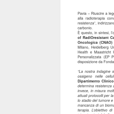
Pavia –
Riuscire a leg
alla radioterapia con
resistenza”, indirizzan
carbonio.
È questo, in sintesi, l
of
R
adi
O
resistant
C
Oncologica
(CNAO) 
Milano
,
Heidelberg Un
Health
e
Maastricht U
Personalizzata
(EP Pe
disposizione da
Fondaz
“La nostra indagine s
ossigeno nelle cell
Dipartimento Clinico
determina resistenza a
invece, in misura molto
attuali protocolli per 
lo stadio del tumore e 
mancanza di un biomarc
terapia. L’obiettivo 