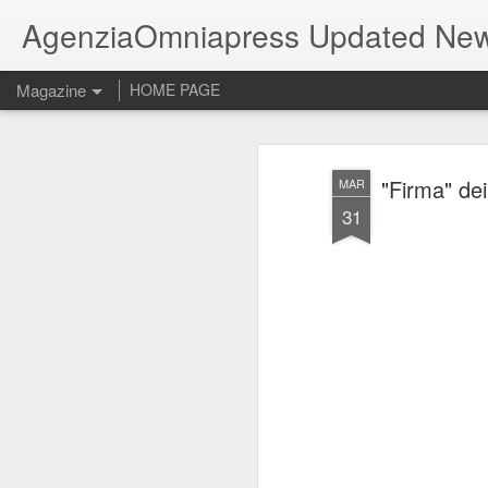
AgenziaOmniapress Updated Ne
Magazine
HOME PAGE
"Firma" dei
MAR
31