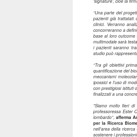
‘signature’, cioè la fir
ANISAP Lombardia:
JUL
23
Pietro Potestio
“Una parte del proge
pazienti già trattatati
Confermato
clinici. Verranno anali
Presidente. I Privati
concorreranno a definir
Accreditati al SSN
base al loro outcome e
Rappresentano il 40%
multimodale sarà testa
i pazienti saranno tr
del Servizio Sanitario
studio può rappresenta
Lombardo
J
Pietro Potestio
“Tra gli obiettivi pri
quantificazione del bio
Monza - Pietro Potestio è stato
meccanismi molecolari 
Mi
confermato Presidente di ANISAP
ipossici e l'uso di
model
eS
Lombardia, Associazione
con prestigiosi istitut
mo
Regionale delle Istituzioni
finalizzati a una conc
Po
Sanitarie Ambulatoriali Private e
ef
accreditate al SSN.
"Siamo molto fieri di
qu
professoressa Ester O
Potestio, 52 anni, è Fondatore e
lombardo”
,
afferma
A
Amministratore dal 2002 dello
per la Ricerca Biom
Studio Radiologico “Città di
J
nell'area della ricerc
Parabiago”, in provincia di Milano.
sostenere i professionis