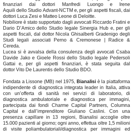
finanziari dai dottori
Manfredi Luongo e Irene
Aquili
dello
Studio Advant-NCTM
e, per gli aspetti fiscali, dai
dottori
Luca Zesi e Matteo Leone
di
Deloitte
.
Nobiliore è stato supportato dagli avvocati
Riccardo Fratini
e
Dario D’Amico dello Studio legale
Sinergia Hub
e, per gli
aspetti fiscali, dal dottor Nicola Ghisalberti Gradenigo degli
Studi legali associati Perno & Cremonese | Radice &
Cereda.
Lucea si è avvalsa della consulenza degli avvocati
Csaba
Davide Jako
e Gioele Rossi dello
Studio legale Pedersoli
Gattai
e, per gli aspetti finanziari, è stata seguita dal
dottor
Vito De Laurentis dello Studio BDO.
Fondata a Lissone (MB) nel 1975,
Bianalisi
è la piattaforma
indipendente di diagnostica integrata leader in Italia, attiva
con un’offerta di sanità nei servizi di laboratorio, di
diagnostica ambulatoriale e diagnostica per immagini,
partecipata dai fondi Charme Capital Partners, Columna
Capital e dall’imprenditore Giuliano Caslini. Con una
presenza capillare in 13 regioni, Bianalisi accoglie oltre
15.000 pazienti al giorno; ogni anno, effettua oltre 1,5 milioni
di visite poliambulatoriali/diagnostica per immagini ed