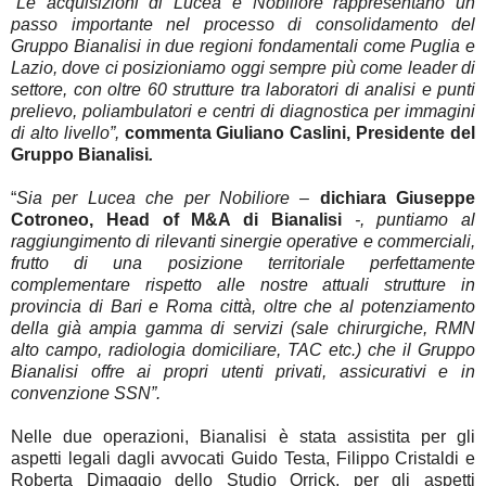
“Le acquisizioni di Lucea e Nobiliore rappresentano un
passo importante nel processo di consolidamento del
Gruppo Bianalisi in due regioni fondamentali come Puglia e
Lazio, dove ci posizioniamo oggi sempre più come leader di
settore, con oltre 60 strutture tra laboratori di analisi e punti
prelievo, poliambulatori e centri di diagnostica per immagini
di alto livello”,
commenta
Giuliano Caslini
, Presidente del
Gruppo Bianalisi
.
“
Sia per Lucea che per Nobiliore –
dichiara
Giuseppe
Cotroneo
, Head of M&A di Bianalisi
-, puntiamo al
raggiungimento di rilevanti sinergie operative e commerciali,
frutto di una posizione territoriale perfettamente
complementare rispetto alle nostre attuali strutture in
provincia di Bari e Roma città, oltre che al potenziamento
della già ampia gamma di servizi (sale chirurgiche, RMN
alto campo, radiologia domiciliare, TAC etc.) che il Gruppo
Bianalisi offre ai propri utenti privati, assicurativi e in
convenzione SSN”.
Nelle due operazioni, Bianalisi è stata assistita per gli
aspetti legali dagli avvocati Guido Testa, Filippo Cristaldi e
Roberta Dimaggio dello Studio Orrick, per gli aspetti