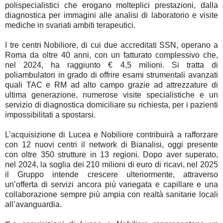
polispecialistici che erogano molteplici prestazioni, dalla
diagnostica per immagini alle analisi di laboratorio e visite
mediche in svariati ambiti terapeutici.
I tre centri
Nobiliore
, di cui due accreditati SSN, operano a
Roma da oltre 40 anni, con un
fatturato
complessivo che,
nel
2024
, ha raggiunto
€ 4,5 milioni
. Si tratta di
poliambulatori in grado di offrire esami strumentali avanzati
quali TAC e RM ad alto campo grazie ad attrezzature di
ultima generazione, numerose visite specialistiche e un
servizio di diagnostica domiciliare su richiesta, per i pazienti
impossibilitati a spostarsi.
L’acquisizione di Lucea e Nobiliore contribuirà a rafforzare
con 12 nuovi centri il network di
Bianalisi
, oggi presente
con
oltre 350 strutture
in 13 regioni. Dopo aver superato,
nel
2024
, la soglia dei
210 milioni di euro di ricavi
, nel 2025
il Gruppo intende crescere ulteriormente, attraverso
un’offerta di servizi ancora più variegata e capillare e una
collaborazione sempre più ampia con realtà sanitarie locali
all’avanguardia.