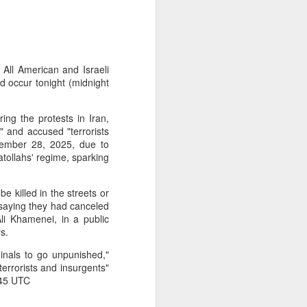
 All American and Israeli
d occur tonight (midnight
ing the protests in Iran,
a" and accused "terrorists
ecember 28, 2025, due to
ollahs' regime, sparking
e killed in the streets or
 saying they had canceled
li Khamenei, in a public
s.
minals to go unpunished,"
errorists and insurgents"
5:45 UTC