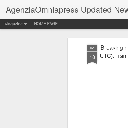
AgenziaOmniapress Updated Ne
Magazine
HOME PAGE
Breaking n
JAN
UTC). Irani
18