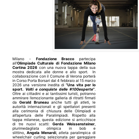
Milano -
Fondazione Bracco
partecipa
all’
Olimpiade Culturale di Fondazione Milano
Cortina 2026
con una nuova tappa della sua
mostra dedicata alle donne e allo sport.
In
collaborazione con il Comune di Verona porterà
in Corso Porta Borsari dal 4 febbraio al 15 marzo
2026 una versione inedita di
“Una vita per lo
sport.
Volti e conquiste delle #100esperte
”
.
Oltre ai cittadini e ai tantissimi turisti, potranno
ammirare l’emozionante galleria di ritratti firmati
da
Gerald Bruneau
anche tutti gli atleti, le
autorità internazionali e gli spettatori presenti
alla cerimonia di chiusura delle Olimpiadi e
all’apertura delle Paralimpiadi. Rispetto alla
tappa milanese, questa edizione si arricchisce
di tre nuovi scatti:
Gerda Weissensteiner
,
plurimedagliata olimpica in bob e
slittino,
Angela Menardi
, atleta paralimpica di
wheelchair curling selezionata per gareggiare