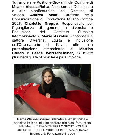
Turismo e alle Politiche Giovanili del Comune di
Milano,
Alessia Rotta
, Assessore al Commercio
e alle Manifestazioni del Comune di
Verona,
Andrea Monti
, Direttore della
Comunicazione di Fondazione Milano Cortina
2026,
Charlotte Groppo
, Responsabile per
l’uguaglianza di genere, la diversità e
l’inclusione del Comitato Olimpico
Internazionale e
Monia Azzalini
, Responsabile
settore Diversità, Equità e Inclusione
dell’Osservatorio di Pavia, oltre alla
partecipazione straordinaria di
Martina
Caironi
e
Gerda Weissensteiner
, ex atlete
plurimedagliate olimpiche e paralimpiche.
Gerda Weissensteiner,
Allenatrice, ex slittinista e
bobbista italiana, plurimedagliata olimpica; f
oto tratta
dalla Mostra “UNA VITA PER LO SPORT. VOLTI E
CONQUISTE DELLE #100ESPERTE.”, f
oto di Gerald
Bruneau © Fondazione Bracco