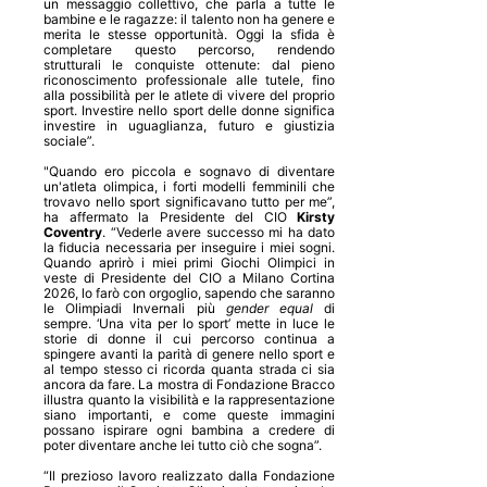
un messaggio collettivo, che parla a tutte le
bambine e le ragazze: il talento non ha genere e
merita le stesse opportunità. Oggi la sfida è
completare questo percorso, rendendo
strutturali le conquiste ottenute: dal pieno
riconoscimento professionale alle tutele, fino
alla possibilità per le atlete di vivere del proprio
sport. Investire nello sport delle donne significa
investire in uguaglianza, futuro e giustizia
sociale”.
"Quando ero piccola e sognavo di diventare
un'atleta olimpica, i forti modelli femminili che
trovavo nello sport significavano tutto per me”,
ha affermato la Presidente del CIO
Kirsty
Coventry
. “Vederle avere successo mi ha dato
la fiducia necessaria per inseguire i miei sogni.
Quando aprirò i miei primi Giochi Olimpici in
veste di Presidente del CIO a Milano Cortina
2026, lo farò con orgoglio, sapendo che saranno
le Olimpiadi Invernali più
gender equal
di
sempre. ‘Una vita per lo sport’ mette in luce le
storie di donne il cui percorso continua a
spingere avanti la parità di genere nello sport e
al tempo stesso ci ricorda quanta strada ci sia
ancora da fare. La mostra di Fondazione Bracco
illustra quanto la visibilità e la rappresentazione
siano importanti, e come queste immagini
possano ispirare ogni bambina a credere di
poter diventare anche lei tutto ciò che sogna”.
“Il prezioso lavoro realizzato dalla Fondazione