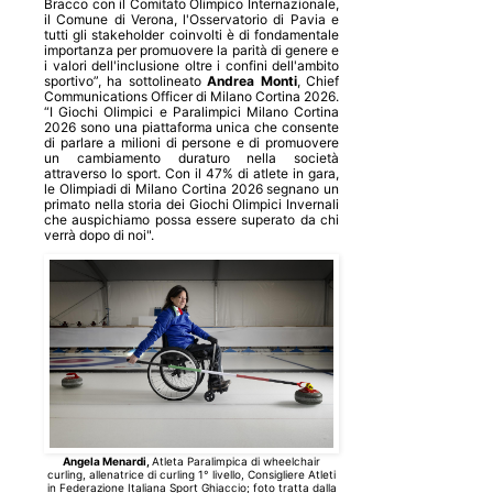
Bracco con il Comitato Olimpico Internazionale,
il Comune di Verona, l'Osservatorio di Pavia e
tutti gli stakeholder coinvolti è di fondamentale
importanza per promuovere la parità di genere e
i valori dell'inclusione oltre i confini dell'ambito
sportivo”, ha sottolineato
Andrea Monti
, Chief
Communications Officer di Milano Cortina 2026.
“I Giochi Olimpici e Paralimpici Milano Cortina
2026 sono una piattaforma unica che consente
di parlare a milioni di persone e di promuovere
un cambiamento duraturo nella società
attraverso lo sport. Con il 47% di atlete in gara,
le Olimpiadi di Milano Cortina 2026 segnano un
primato nella storia dei Giochi Olimpici Invernali
che auspichiamo possa essere superato da chi
verrà dopo di noi".
Angela Menardi,
Atleta Paralimpica di wheelchair
curling, allenatrice di curling 1° livello, Consigliere Atleti
in Federazione Italiana Sport Ghiaccio; f
oto tratta dalla