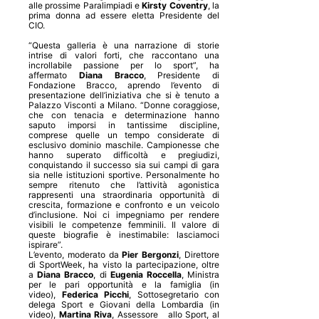
alle prossime Paralimpiadi e
Kirsty Coventry
, la
prima donna ad essere eletta Presidente del
CIO.
“Questa galleria è una narrazione di storie
intrise di valori forti, che raccontano una
incrollabile passione per lo sport”, ha
affermato
Diana Bracco
, Presidente di
Fondazione Bracco, aprendo l’evento di
presentazione dell’iniziativa che si è tenuto a
Palazzo Visconti a Milano. “Donne coraggiose,
che con tenacia e determinazione hanno
saputo imporsi in tantissime discipline,
comprese quelle un tempo considerate di
esclusivo dominio maschile. Campionesse che
hanno superato difficoltà e pregiudizi,
conquistando il successo sia sui campi di gara
sia nelle istituzioni sportive. Personalmente ho
sempre ritenuto che l’attività agonistica
rappresenti una straordinaria opportunità di
crescita, formazione e confronto e un veicolo
d’inclusione. Noi ci impegniamo per rendere
visibili le competenze femminili. Il valore di
queste biografie è inestimabile: lasciamoci
ispirare”.
L’evento, moderato da
Pier Bergonzi
, Direttore
di SportWeek, ha visto la partecipazione, oltre
a
Diana Bracco
, di
Eugenia Roccella
, Ministra
per le pari opportunità e la famiglia (in
video),
Federica Picchi
, Sottosegretario con
delega Sport e Giovani della Lombardia (in
video),
Martina Riva
, Assessore allo Sport, al