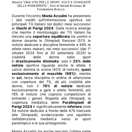
Mostra “UNA VITA PER LO SPORT. VOLTI E CONQUISTE
DELLE #100ESPERTE.”, f
oto di Gerald Bruneau ©
Fondazione Bracco
Durante l’incontro
Monia Azzalini
ha presentato
i dati inediti sull’informazione sportiva nei
principali TG italiani nei dodici mesi successivi
ai
Giochi di Parigi 2024
. Dalla ricerca emerge
che mentre il monitoraggio dei TG italiani ha
rilevato una
copertura equilibrata
tra uomini e
donne durante le Olimpiadi francesi (51% le
notizie dedicate a discipline femminile e 49% le
atlete news maker), nei mesi successivi (dal 1°
ottobre 2024 fino al 30 settembre 2025) la
visibilità delle donne nello sport
è
drasticamente diminuita
: solo il
25% delle
notizie
sportive riguarda anche le atlete. Il
calcio domina la scena (40% di notizie),
quasi
esclusivamente al maschile (98%)
, mentre
lo
sci
, terza disciplina in ordine di attenzione
con copertura del 7%, dà più visibilità alle
donne, con il
76% di notizie
dedicate
esclusivamente a gare o atlete femminili, più
l’8% di notizie che coprono competizioni di
entrambi i generi. Rispetto alle Olimpiadi, la
copertura mediatica delle
Paralimpiadi di
Parigi 2024
è significativamente
inferiore
(sole
54 notizie dedicate a fronte delle 476 riservate
alle Olimpiadi), evidenziando uno squilibrio
nell’attenzione mediatica verso lo sport
paralimpico e le sue protagoniste.
Monia Azzalini ha anche lanciato l’ultima parte