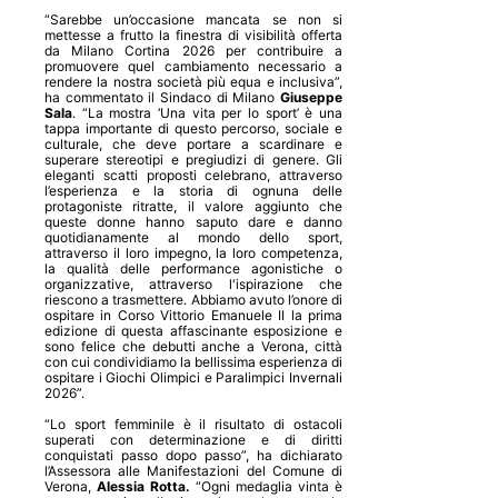
“Sarebbe un’occasione mancata se non si
mettesse a frutto la finestra di visibilità offerta
da Milano Cortina 2026 per contribuire a
promuovere quel cambiamento necessario a
rendere la nostra società più equa e inclusiva”,
ha commentato il Sindaco di Milano
Giuseppe
Sala
. “La mostra ‘Una vita per lo sport’ è una
tappa importante di questo percorso, sociale e
culturale, che deve portare a scardinare e
superare stereotipi e pregiudizi di genere. Gli
eleganti scatti proposti celebrano, attraverso
l’esperienza e la storia di ognuna delle
protagoniste ritratte, il valore aggiunto che
queste donne hanno saputo dare e danno
quotidianamente al mondo dello sport,
attraverso il loro impegno, la loro competenza,
la qualità delle performance agonistiche o
organizzative, attraverso l'ispirazione che
riescono a trasmettere. Abbiamo avuto l’onore di
ospitare in Corso Vittorio Emanuele II la prima
edizione di questa affascinante esposizione e
sono felice che debutti anche a Verona, città
con cui condividiamo la bellissima esperienza di
ospitare i Giochi Olimpici e Paralimpici Invernali
2026”.
“Lo sport femminile è il risultato di ostacoli
superati con determinazione e di diritti
conquistati passo dopo passo”, ha dichiarato
l’Assessora alle Manifestazioni del Comune di
Verona,
Alessia Rotta.
“Ogni medaglia vinta è