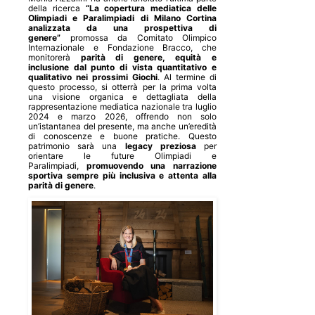
della ricerca
“La copertura mediatica delle
Olimpiadi e Paralimpiadi di Milano Cortina
analizzata da una prospettiva di
genere”
promossa da Comitato Olimpico
Internazionale e Fondazione Bracco, che
monitorerà
parità di genere, equità e
inclusione dal punto di vista quantitativo e
qualitativo nei prossimi Giochi
. Al termine di
questo processo, si otterrà per la prima volta
una visione organica e dettagliata della
rappresentazione
mediatica nazionale tra luglio
2024 e marzo 2026, offrendo non solo
un’istantanea del presente, ma anche un’eredità
di conoscenze e buone pratiche. Questo
patrimonio sarà una
legacy preziosa
per
orientare le future Olimpiadi e
Paralimpiadi,
promuovendo una narrazione
sportiva sempre più inclusiva e attenta alla
parità di genere
.