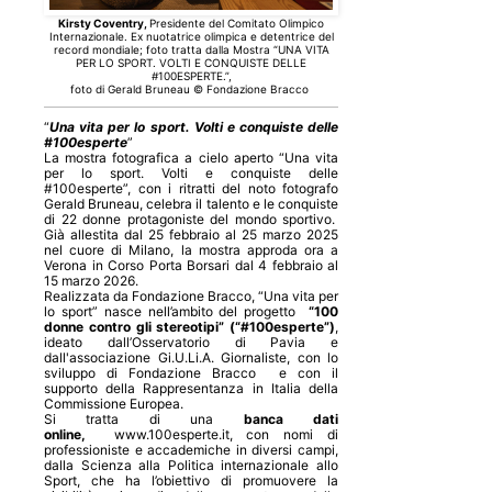
Kirsty Coventry,
Presidente del Comitato Olimpico
Internazionale. Ex nuotatrice olimpica e detentrice del
record mondiale; foto tratta dalla Mostra “UNA VITA
PER LO SPORT. VOLTI E CONQUISTE DELLE
#100ESPERTE.”,
foto di Gerald Bruneau © Fondazione Bracco
“
Una vita per lo sport. Volti e conquiste delle
#100esperte
”
La mostra fotografica a cielo aperto “Una vita
per lo sport. Volti e conquiste delle
#100esperte”, con i ritratti del noto fotografo
Gerald Bruneau, celebra il talento e le conquiste
di 22 donne protagoniste del mondo sportivo.
Già allestita dal 25 febbraio al 25 marzo 2025
nel cuore di Milano, la mostra approda ora a
Verona in Corso Porta Borsari dal 4 febbraio al
15 marzo 2026.
Realizzata da Fondazione Bracco, “Una vita per
lo sport” nasce nell’ambito del progetto
“100
donne contro gli stereotipi” (“#100esperte”)
,
ideato dall’
Osservatorio di Pavia
e
dall'associazione
Gi.U.Li.A.
Giornaliste, con lo
sviluppo di
Fondazione Bracco
e con il
supporto della
Rappresentanza in Italia della
Commissione Europea
.
Si tratta di una
banca dati
online,
www.100esperte.it
, con nomi di
professioniste e accademiche in diversi campi,
dalla Scienza alla Politica internazionale allo
Sport, che ha l’obiettivo di promuovere la