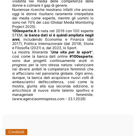
visibilità nei media delle competenze delle
donne e colmare il gap di genere.
Numerose ricerche mostrano infatti che ancora
oggi le donne risultano raramente interpellate
dai media come esperte, mentre gli uomini lo
sono nel 70% dei casi (Global Media Monitoring
Project 2025).
100esperte.it
è nata nel 2016 con 100 esperte
STEM;
la banca dati si è quindi ampliata negli
anni
, includendo Economia e Finanza (dal
2017), Politica Internazionale (dal 2019), Storia
e Filosofia (2021) e, dal 2023, lo Sport.
La mostra itinerante “
Una vita per lo sport
”,
così come la banca dati online
#100esperte
,
sono due progetti continuamente
work in
progress
per la loro stessa natura: valorizzare
nei diversi ambiti le competenze femminili che
si affacciano nel panorama globale. Ogni anno,
dunque, la banca dati acquisisce nuovi volti di
ambasciatrici dell’eccellenza, così come la
mostra, giunta alla sua seconda edizione, si
arricchisce di nuove storie talento sportivo e
manageriale femminile.
(www.agenziaomniapress.com - 23.1.2026)
Condividi