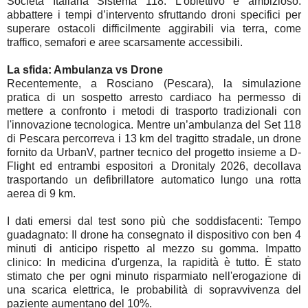
Società Italiana Sistema 118. L'obiettivo è ambizioso:
abbattere i tempi d’intervento sfruttando droni specifici per
superare ostacoli difficilmente aggirabili via terra, come
traffico, semafori e aree scarsamente accessibili.
La sfida: Ambulanza vs Drone
Recentemente, a Rosciano (Pescara), la simulazione
pratica di un sospetto arresto cardiaco ha permesso di
mettere a confronto i metodi di trasporto tradizionali con
l'innovazione tecnologica. Mentre un’ambulanza del Set 118
di Pescara percorreva i 13 km del tragitto stradale, un drone
fornito da UrbanV, partner tecnico del progetto insieme a D-
Flight ed entrambi espositori a Dronitaly 2026, decollava
trasportando un defibrillatore automatico lungo una rotta
aerea di 9 km.
I dati emersi dal test sono più che soddisfacenti: Tempo
guadagnato: Il drone ha consegnato il dispositivo con ben 4
minuti di anticipo rispetto al mezzo su gomma. Impatto
clinico: In medicina d'urgenza, la rapidità è tutto. È stato
stimato che per ogni minuto risparmiato nell'erogazione di
una scarica elettrica, le probabilità di sopravvivenza del
paziente aumentano del 10%.