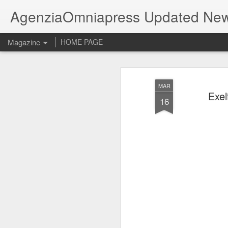
AgenziaOmniapress Updated Ne
Magazine
HOME PAGE
MAR
Exel
16