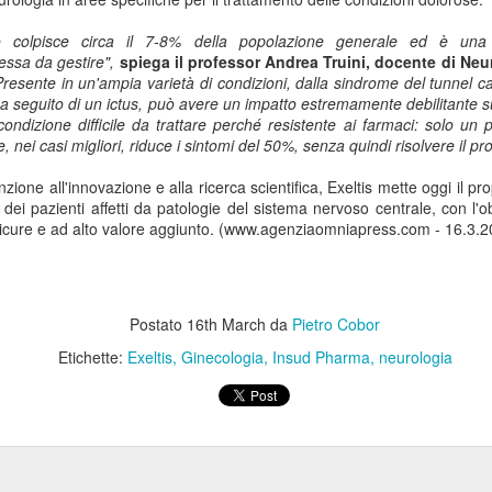
Collectibles (Oggetti
Ricerca Infermieristica
JUL
JUL
co colpisce circa il 7-8% della popolazione generale ed è una 
16
14
da Collezione):
Italiana: Rosario
essa da gestire",
spiega il
professor Andrea Truini
, docente di Neur
Mercato Mondiale a
Caruso (MultiMedica)
Presente in un'ampia varietà di condizioni, dalla sindrome del tunnel c
628 Miliardi di Dollari
entra nella "Top 2%
 a seguito di un ictus,
può avere un impatto estremamente debilitante sul
Entro il 2031. In
Scientists 2025" di
dizione difficile da trattare perché resistente ai farmaci: solo un p
Crescita l'Interesse
Stanford University ed
e, nei casi migliori, riduce i sintomi del 50%, senza quindi risolvere il p
della Gen Z. Il
Elsevier
zione all'
innovazione e
alla
ricerca scientifica
, Exeltis mette oggi il p
RiminiComix
Rosario Caruso
Internet: Italia al 15mo Posto nel Mondo per la Qualità
UL
e dei pazienti affetti da patologie del sistema nervoso centrale, con l'obi
Milano - Il mercato globale dei
7
 sicure e ad alto valore aggiunto. (www.agenziaomniapress.com - 16.3.
della Rete. Al Primo Posto l'Estonia. La Classifica di
Milano - Un importante
collectibles, oggetti da collezione
97 Paesi della eSIM Saily
riconoscimento internazionale
che spaziano dalle card alle action
premia un infermiere italiano e, in
lano - Secondo il nuovo Indice di connettività internet stilato dall'app
figure, dai gadget alle edizioni
generale, la ricerca infermieristica
IM per i viaggi Saily, l'Italia si colloca al 15° posto della classifica
speciali, dal vinile ai videogiochi
Postato
16th March
da
Pietro Cobor
“made in Italy”.
ndiale. Sul podio troviamo l'Estonia, seguita da Lituania, Danimarca,
fisici, ha superato i 496 miliardi di
rtogallo e Francia. Per il secondo anno consecutivo, è stata
dollari nel 2025 e, secondo le
Etichette:
Exeltis
Ginecologia
Insud Pharma
neurologia
fettuata una valutazione sulla rete internet di 97 Paesi in base a criteri
analisi di Market Decipher, società
ali sicurezza informatica, qualità, accessibilità economica e libertà.
di ricerca di mercato specializzata
in settori emergenti, è destinato a
raggiungere i 628 miliardi entro il
2031.
Hockey: il 4 Luglio "Ritrovo Devils 2026" a Quinto de
UL
3
Stampi (Rozzano). Incontro con i Tifosi dei Campioni