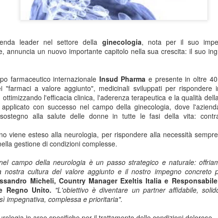
ienda leader nel settore della
ginecologia
, nota per il suo impeg
e, annuncia un nuovo importante capitolo nella sua crescita: il suo
in
ppo farmaceutico internazionale
Insud Pharma
e presente in oltre 40
i "
farmaci a valore aggiunto
", medicinali sviluppati per
rispondere i
, ottimizzando l'efficacia clinica, l'aderenza terapeutica e la qualità dell
 applicato con successo nel campo della ginecologia, dove l'azienda 
sostegno alla salute delle donne in tutte le fasi della vita: cont
no viene esteso alla neurologia, per rispondere alla necessità sempre
i nella gestione di condizioni complesse.
s nel campo della neurologia è un passo strategico e naturale: offria
la nostra cultura del valore aggiunto e il nostro impegno concreto p
ssandro Micheli
, Country Manager Exeltis Italia e Responsabil
 e Regno Unito
.
"L'obiettivo è diventare un partner affidabile, soli
sì impegnativa, complessa e prioritaria".
urologia in aree specifiche per il trattamento delle condizioni dolorose.