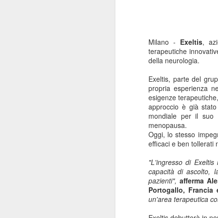
Milano -
Exeltis
, az
terapeutiche innovativ
della neurologia
.
Exeltis, parte del gru
propria esperienza ne
esigenze terapeutiche
approccio è già stato
mondiale per il suo 
menopausa.
Oggi, lo stesso impeg
efficaci e ben tollerat
"L'ingresso di Exelti
capacità di ascolto, 
pazienti",
afferma
Ale
Portogallo, Francia
un'area terapeutica co
Exeltis debutterà in ne