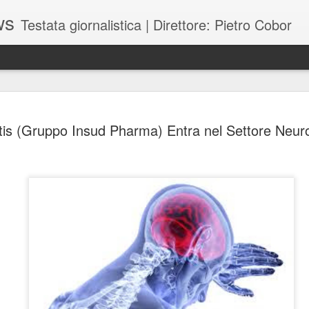
ws
Testata giornalistica | Direttore: Pietro Cobor
BUONE F
JUL
tis (Gruppo Insud Pharma) Entra nel Settore Neur
28