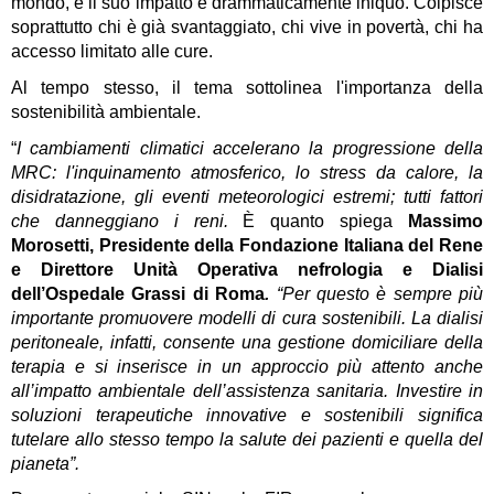
mondo, e il suo impatto è drammaticamente iniquo. Colpisce 
soprattutto chi è già svantaggiato, chi vive in povertà, chi ha 
accesso limitato alle cure.
Al tempo stesso, il tema sottolinea l'importanza della 
sostenibilità ambientale. 
“
I cambiamenti climatici accelerano la progressione della 
MRC: l'inquinamento atmosferico, lo stress da calore, la 
disidratazione, gli eventi meteorologici estremi; tutti fattori 
che danneggiano i reni. 
È quanto spiega 
Massimo 
Morosetti, Presidente della Fondazione Italiana del Rene 
e Direttore Unità Operativa nefrologia e Dialisi 
dell’Ospedale Grassi di Roma
.
 “Per questo è sempre più 
importante promuovere modelli di cura sostenibili. La dialisi 
peritoneale, infatti, consente una gestione domiciliare della 
terapia e si inserisce in un approccio più attento anche 
all’impatto ambientale dell’assistenza sanitaria. Investire in 
soluzioni terapeutiche innovative e sostenibili significa 
tutelare allo stesso tempo la salute dei pazienti e quella del 
pianeta”.