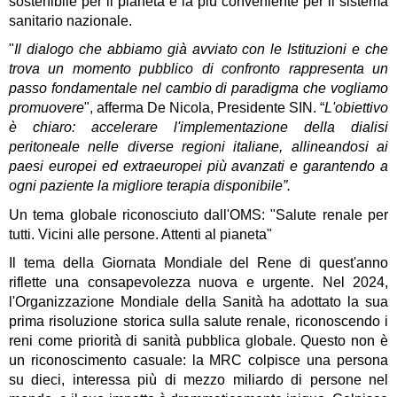
sostenibile per il pianeta e la più conveniente per il sistema 
sanitario nazionale.
"
Il dialogo che abbiamo già avviato con le Istituzioni e che 
trova un momento pubblico di confronto rappresenta un 
passo fondamentale nel cambio di paradigma che vogliamo 
promuovere
", afferma 
De Nicola, Presidente SIN. 
“
L'obiettivo 
è chiaro: accelerare l'implementazione della dialisi 
peritoneale nelle diverse regioni italiane, allineandosi ai 
paesi europei ed extraeuropei più avanzati e garantendo a 
ogni paziente la migliore terapia disponibile”.
Un tema globale riconosciuto dall'OMS: "Salute renale per 
tutti. Vicini alle persone. Attenti al pianeta"
Il tema della Giornata Mondiale del Rene di quest'anno 
riflette una consapevolezza nuova e urgente. Nel 2024, 
l'Organizzazione Mondiale della Sanità ha adottato la sua 
prima risoluzione storica sulla salute renale, riconoscendo i 
reni come priorità di sanità pubblica globale. Questo non è 
un riconoscimento casuale: la MRC colpisce una persona 
su dieci, interessa più di mezzo miliardo di persone nel 