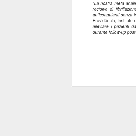
“La nostra meta-anali
“Il 40% del Servizio sanitario
recidive di fibrillaz
Mi
all’interno di Regione Lombardia -
anticoagulanti senza i
pa
afferma Potestio - viene svolto dai
Providência
, Institute
20
privati accreditati.
alleviare i pazienti d
St
durante follow-up post
ro
un
mo
J
Mi
de
su
re
Sa
c
“F
J