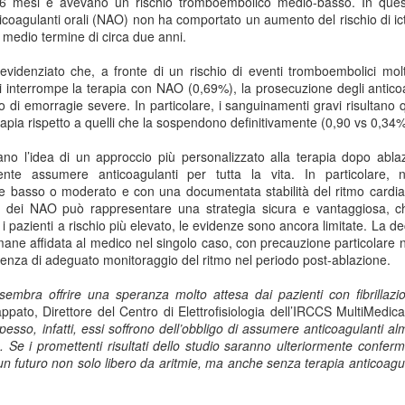
 6 mesi e avevano un rischio tromboembolico medio-basso. In que
Collectibles (Oggetti
Ricerca Infermieristica
JUL
JUL
ticoagulanti orali (NAO) non ha comportato un aumento del rischio di i
16
14
da Collezione):
Italiana: Rosario
 medio termine di circa due anni
.
Mercato Mondiale a
Caruso (MultiMedica)
 evidenziato che, a fronte di un rischio di eventi tromboembolici mol
628 Miliardi di Dollari
entra nella "Top 2%
i interrompe la terapia con NAO (0,69%), la prosecuzione degli antico
Entro il 2031. In
Scientists 2025" di
vo di emorragie severe. In particolare,
i sanguinamenti gravi risultano qu
Crescita l'Interesse
Stanford University ed
pia rispetto a quelli che la sospendono definitivamente
(0,90 vs 0,34%
della Gen Z. Il
Elsevier
rzano l’idea di un approccio più personalizzato alla terapia dopo ablaz
RiminiComix
Rosario Caruso
Internet: Italia al 15mo Posto nel Mondo per la Qualità
UL
te assumere anticoagulanti per tutta la vita. In particolare, n
Milano - Il mercato globale dei
7
della Rete. Al Primo Posto l'Estonia. La Classifica di
 basso o moderato e con una documentata stabilità del ritmo cardia
Milano - Un importante
collectibles, oggetti da collezione
a dei NAO può rappresentare una strategia sicura e vantaggiosa, ch
97 Paesi della eSIM Saily
riconoscimento internazionale
che spaziano dalle card alle action
 pazienti a rischio più elevato, le evidenze sono ancora limitate. La de
premia un infermiere italiano e, in
lano - Secondo il nuovo Indice di connettività internet stilato dall'app
figure, dai gadget alle edizioni
ane affidata al medico nel singolo caso, con precauzione particolare ne
generale, la ricerca infermieristica
IM per i viaggi Saily, l'Italia si colloca al 15° posto della classifica
speciali, dal vinile ai videogiochi
ssenza di adeguato monitoraggio del ritmo nel periodo post-ablazione.
“made in Italy”.
ndiale. Sul podio troviamo l'Estonia, seguita da Lituania, Danimarca,
fisici, ha superato i 496 miliardi di
rtogallo e Francia. Per il secondo anno consecutivo, è stata
dollari nel 2025 e, secondo le
sembra offrire una speranza molto attesa dai pazienti con fibrillazi
fettuata una valutazione sulla rete internet di 97 Paesi in base a criteri
analisi di Market Decipher, società
appato
, Direttore del Centro di Elettrofisiologia dell’IRCCS MultiMedi
ali sicurezza informatica, qualità, accessibilità economica e libertà.
di ricerca di mercato specializzata
pesso, infatti, essi soffrono dell’obbligo di assumere anticoagulanti 
in settori emergenti, è destinato a
a. Se i promettenti risultati dello studio saranno ulteriormente conferma
raggiungere i 628 miliardi entro il
 un futuro non solo libero da aritmie, ma anche senza terapia anticoagu
2031.
Hockey: il 4 Luglio "Ritrovo Devils 2026" a Quinto de
UL
3
Stampi (Rozzano). Incontro con i Tifosi dei Campioni