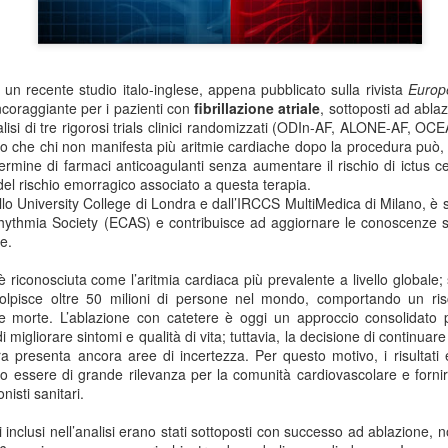
 un recente
studio italo-inglese
, appena pubblicato sulla rivista
Europ
coraggiante per i pazienti con
fibrillazione atriale
, sottoposti ad abla
lisi di tre rigorosi trials clinici randomizzati (ODIn-AF, ALONE-AF, OCEA
no che chi non manifesta più aritmie cardiache dopo la procedura può, 
ermine di farmaci anticoagulanti senza aumentare il rischio di ictus 
 del rischio emorragico associato a questa terapia.
llo
University College di Londra
e dall’
IRCCS MultiMedica
di Milano, è 
hythmia Society
(ECAS)
e contribuisce ad aggiornare le conoscenze s
e.
è riconosciuta come l’aritmia cardiaca più prevalente a livello globale;
colpisce
oltre 50 milioni di persone nel mondo
, comportando un risc
 morte. L’
ablazione con catetere
è oggi
un approccio consolidato p
i migliorare sintomi e qualità di vita;
tuttavia, la decisione di continuar
a presenta ancora aree di incertezza
. Per questo motivo, i risultati
ro essere di grande rilevanza per la comunità cardiovascolare e fornir
nisti sanitari.
inclusi nell’analisi
erano stati sottoposti con successo ad ablazione, 