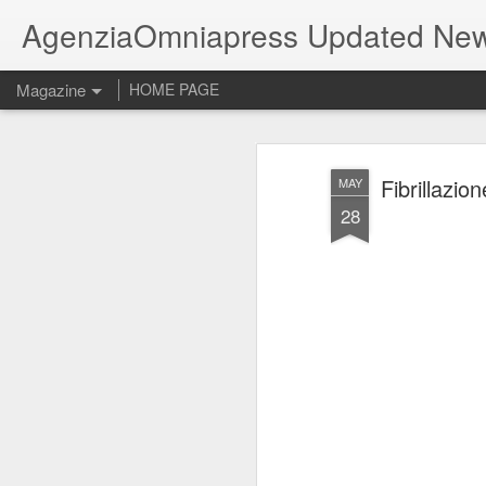
AgenziaOmniapress Updated Ne
Magazine
HOME PAGE
Fibrillazio
MAY
28