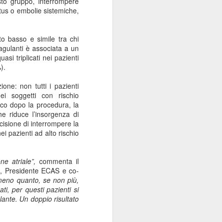
sto gruppo,
interrompere
Sordocecità e
JUL
ctus o embolie sistemiche
,
10
Disabilità
Psicosensoriale:
to basso e simile tra chi
Presentato il Bilancio
agulanti è associata a un
Sociale 2025 di
asi triplicati nei pazienti
Fondazione Lega del
).
Filo d'Oro. Aumentano
ione: non tutti i pazienti
a 73 Milioni di Euro
ei soggetti con rischio
(+12%) le Donazioni
co dopo la procedura, la
Milano – Il 2025 conferma il
e riduce l’insorgenza di
percorso di crescita della
cisione di interrompere la
Fondazione Lega del Filo d'Oro,
i pazienti ad alto rischio
che continua ad ampliare la
propria capacità di risposta ai
bisogni delle persone sordocieche
one atriale”,
commenta il
e con pluridisabilità
ca, Presidente ECAS e co-
psicosensoriale, rafforzando la
almeno quanto, se non più,
presenza sul territorio nazionale e
ti, per questi pazienti si
investendo nello sviluppo dei
lante. Un doppio risultato
servizi, dell'organizzazione e delle
relazioni.