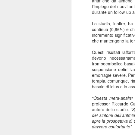
aritmiche da almeno
ANISAP Lombardia:
JUL
l’impiego dei nuovi an
23
Pietro Potestio
durante un follow-up a
Confermato
Lo studio, inoltre, ha
Presidente. I Privati
continua (0,86%) e ch
Accreditati al SSN
incremento significati
Rappresentano il 40%
che mantengono la tera
del Servizio Sanitario
Questi risultati raffo
Lombardo
J
devono necessariamen
Pietro Potestio
tromboembolico basale
sospensione definitiv
Monza - Pietro Potestio è stato
emorragie severe. Per i
Mi
confermato Presidente di ANISAP
terapia, comunque, rim
eS
Lombardia, Associazione
basale di ictus o in a
mo
Regionale delle Istituzioni
Po
Sanitarie Ambulatoriali Private e
“Questa meta-analisi 
ef
accreditate al SSN.
professor
Riccardo C
qu
autore dello studio.
“S
Potestio, 52 anni, è Fondatore e
dei sintomi dell’aritmi
Amministratore dal 2002 dello
apre la prospettiva di
Studio Radiologico “Città di
J
davvero confortante”.
Parabiago”, in provincia di Milano.