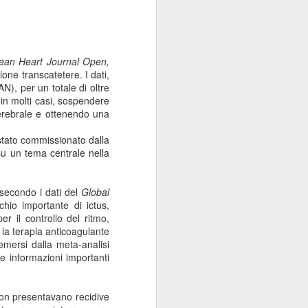
ean Heart Journal Open
,
zione transcatetere
. I dati,
N), per un totale di oltre
in molti casi, sospendere
cerebrale e ottenendo una
stato commissionato dalla
u un tema centrale nella
 secondo i dati del
Global
hio importante di ictus,
er il controllo del ritmo
,
e la terapia anticoagulante
 emersi dalla meta-analisi
e informazioni importanti
non presentavano recidive