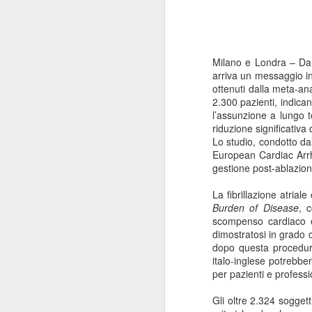
Milano e Londra –
Da
arriva un
messaggio in
ottenuti dalla meta-ana
2.300 pazienti, indica
l’assunzione a lungo t
riduzione significativa
Lo studio, condotto da
European Cardiac Arr
gestione post-ablazion
La
fibrillazione atriale
Burden of Disease
, 
scompenso cardiaco e
dimostratosi in grado d
dopo questa procedur
italo-inglese potrebbe
per pazienti e professio
Gli oltre
2.324 soggetti 