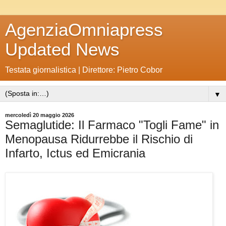
AgenziaOmniapress
Updated News
Testata giornalistica | Direttore: Pietro Cobor
▼
mercoledì 20 maggio 2026
Semaglutide: Il Farmaco "Togli Fame" in
Menopausa Ridurrebbe il Rischio di
Infarto, Ictus ed Emicrania