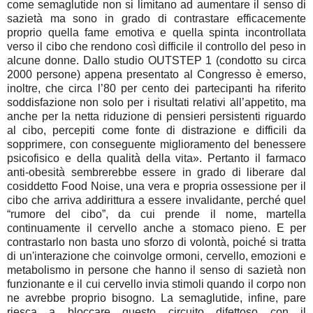
come semaglutide non si limitano ad aumentare il senso di
sazietà ma sono in grado di contrastare efficacemente
proprio quella fame emotiva e quella spinta incontrollata
verso il cibo che rendono così difficile il controllo del peso in
alcune donne. Dallo studio OUTSTEP 1 (condotto su circa
2000 persone) appena presentato al Congresso è emerso,
inoltre, che circa l’80 per cento dei partecipanti ha riferito
soddisfazione non solo per i risultati relativi all’appetito, ma
anche per la netta riduzione di pensieri persistenti riguardo
al cibo, percepiti come fonte di distrazione e difficili da
sopprimere, con conseguente miglioramento del benessere
psicofisico e della qualità della vita». Pertanto il farmaco
anti-obesità sembrerebbe essere in grado di liberare dal
cosiddetto Food Noise, una vera e propria ossessione per il
cibo che arriva addirittura a essere invalidante, perché quel
“rumore del cibo”, da cui prende il nome, martella
continuamente il cervello anche a stomaco pieno. E per
contrastarlo non basta uno sforzo di volontà, poiché si tratta
di un'interazione che coinvolge ormoni, cervello, emozioni e
metabolismo in persone che hanno il senso di sazietà non
funzionante e il cui cervello invia stimoli quando il corpo non
ne avrebbe proprio bisogno. La semaglutide, infine, pare
riesca a bloccare questo circuito difettoso con il