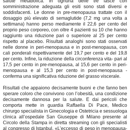
salute metabolica. In ognuna delle tre fasce con
somministrazione adeguata gli esiti sono stati diversi e
soddisfacenti. Le donne in pre-menopausa trattate con il
dosaggio più elevato di semaglutide (7,2 mg una volta a
settimana) hanno perso mediamente il 22,6 per cento del
proprio peso corporeo, con oltre 4 pazienti su 10 che hanno
raggiunto una riduzione pari o superiore al 25 per cento
rispetto al placebo. Risultati analoghi sono stati osservati
nelle donne in peri-menopausa e in post-menopausa, con
cali ponderali rispettivamente del 19,7 per cento e del 19,8
per cento. Infine, la riduzione della circonferenza vita- pari al
17,5 per cento in pre-menopausa, al 15,6 per cento in peri-
menopausa e al 15,3 per cento in post-menopausa -
conferma una significativa riduzione del grasso viscerale.
Risultati che appaiono decisamente buoni e che fanno ben
sperare coloro che convivono con l’obesità, una condizione
decisamente dannosa per la salute. E dai pericoli che
comporta mette in guardia Raffaella Di Pace, Medico
chirurgo specialista in Ginecologia e Ostetricia e sessuologa
clinica all’ospedale San Giuseppe di Milano presente al
Circolo della Stampa in diretta streaming con gli specialisti
al congresso di Istanbul. «L’eccesso di peso in menopausa-