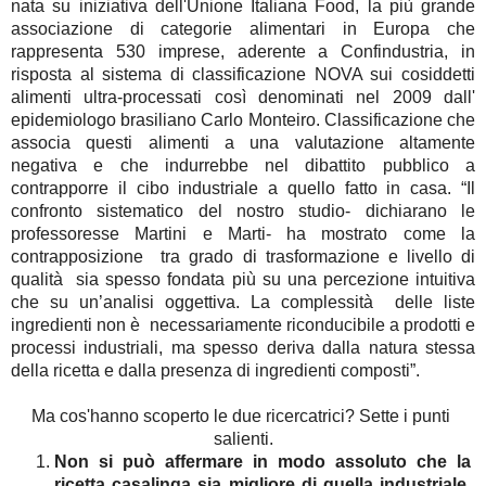
nata su iniziativa dell'Unione Italiana Food, la più grande 
associazione di categorie alimentari in Europa che 
rappresenta 530 imprese, aderente a Confindustria, in 
risposta al sistema di classificazione NOVA sui cosiddetti 
alimenti ultra-processati così denominati nel 2009 dall' 
epidemiologo brasiliano Carlo Monteiro. Classificazione che 
associa questi alimenti a una valutazione altamente 
negativa e che indurrebbe nel dibattito pubblico a 
contrapporre il cibo industriale a quello fatto in casa. “Il 
confronto sistematico del nostro studio- dichiarano le 
professoresse Martini e Marti- ha mostrato come la 
contrapposizione  tra grado di trasformazione e livello di 
qualità  sia spesso fondata più su una percezione intuitiva 
che su un’analisi oggettiva. La complessità  delle liste 
ingredienti non è  necessariamente riconducibile a prodotti e 
processi industriali, ma spesso deriva dalla natura stessa 
della ricetta e dalla presenza di ingredienti composti”.
Ma cos'hanno scoperto le due ricercatrici? Sette i punti 
salienti.
Non si può affermare in modo assoluto che la 
ricetta casalinga sia migliore di quella industriale, 