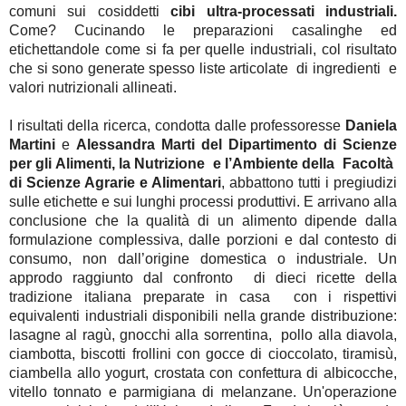
comuni sui cosiddetti 
cibi ultra-processati industriali.
Come? Cucinando le preparazioni casalinghe ed 
etichettandole come si fa per quelle industriali, col risultato 
che si sono generate spesso liste articolate  di ingredienti  e 
valori nutrizionali allineati.
I risultati della ricerca, condotta dalle professoresse 
Daniela 
Martini 
e 
Alessandra Marti del Dipartimento di Scienze 
per gli Alimenti, la Nutrizione  e l’Ambiente della  Facoltà  
di Scienze Agrarie e Alimentari
, abbattono tutti i pregiudizi 
sulle etichette e sui lunghi processi produttivi. E arrivano alla 
conclusione che la qualità di un alimento dipende dalla 
formulazione complessiva, dalle porzioni e dal contesto di 
consumo, non dall’origine domestica o industriale. Un 
approdo raggiunto dal confronto  di dieci ricette della 
tradizione italiana preparate in casa  con i rispettivi 
equivalenti industriali disponibili nella grande distribuzione: 
lasagne al ragù, gnocchi alla sorrentina,  pollo alla diavola, 
ciambotta, biscotti frollini con gocce di cioccolato, tiramisù, 
ciambella allo yogurt, crostata con confettura di albicocche, 
vitello tonnato e parmigiana di melanzane. Un'operazione 