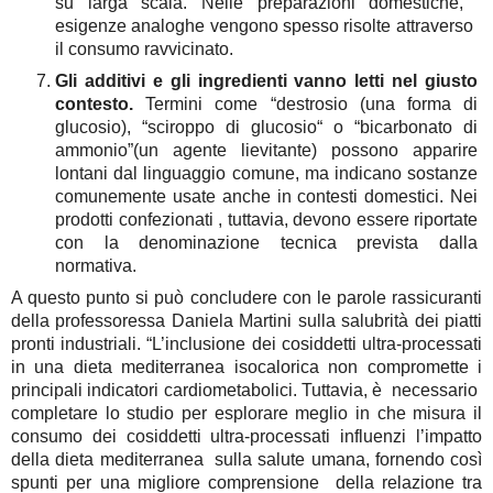
su larga scala. Nelle preparazioni domestiche,  
esigenze analoghe vengono spesso risolte attraverso  
il consumo ravvicinato.
Gli additivi e gli ingredienti vanno letti nel giusto 
contesto.
 Termini come “destrosio (una forma di 
glucosio), “sciroppo di glucosio“ o “bicarbonato di 
ammonio”(un agente lievitante) possono apparire 
lontani dal linguaggio comune, ma indicano sostanze 
comunemente usate anche in contesti domestici. Nei 
prodotti confezionati , tuttavia, devono essere riportate 
con la denominazione tecnica prevista dalla 
normativa. 
A questo punto si può concludere con le parole rassicuranti
della professoressa Daniela Martini sulla salubrità dei piatti
pronti industriali. “L’inclusione dei cosiddetti ultra-processati
in una dieta mediterranea isocalorica non compromette i
principali indicatori cardiometabolici. Tuttavia, è necessario
completare lo studio per esplorare meglio in che misura il
consumo dei cosiddetti ultra-processati influenzi l’impatto
della dieta mediterranea sulla salute umana, fornendo così
spunti per una migliore comprensione della relazione tra