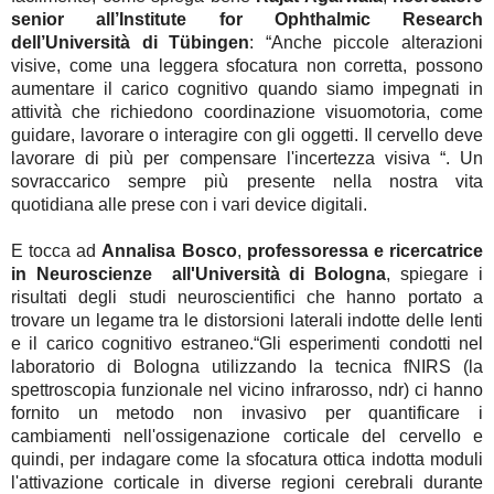
senior all’Institute for Ophthalmic Research 
dell’Università di Tübingen
: “Anche piccole alterazioni 
visive, come una leggera sfocatura non corretta, possono 
aumentare il carico cognitivo quando siamo impegnati in 
attività che richiedono coordinazione visuomotoria, come 
guidare, lavorare o interagire con gli oggetti. Il cervello deve 
lavorare di più per compensare l'incertezza visiva “. Un 
sovraccarico sempre più presente nella nostra vita 
quotidiana alle prese con i vari device digitali. 

E tocca ad 
Annalisa
Bosco
, 
professoressa e ricercatrice 
in Neuroscienze  all'Università di Bologna
, spiegare i 
risultati degli studi neuroscientifici che hanno portato a 
trovare un legame tra le distorsioni laterali indotte delle lenti 
e il carico cognitivo estraneo.“Gli esperimenti condotti nel 
laboratorio di Bologna utilizzando la tecnica fNIRS (la 
spettroscopia funzionale nel vicino infrarosso, ndr) ci hanno 
fornito un metodo non invasivo per quantificare i 
cambiamenti nell'ossigenazione corticale del cervello e 
quindi, per indagare come la sfocatura ottica indotta moduli 
l'attivazione corticale in diverse regioni cerebrali durante 