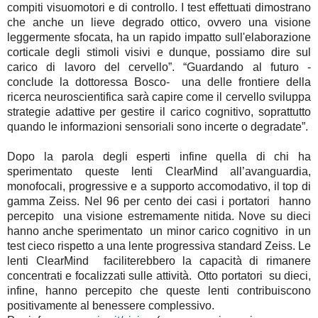
compiti visuomotori e di controllo. I test effettuati dimostrano 
che anche un lieve degrado ottico, ovvero una visione 
leggermente sfocata, ha un rapido impatto sull'elaborazione 
corticale degli stimoli visivi e dunque, possiamo dire sul 
carico di lavoro del cervello”. “Guardando al futuro - 
conclude la dottoressa Bosco-  una delle frontiere della 
ricerca neuroscientifica sarà capire come il cervello sviluppa 
strategie adattive per gestire il carico cognitivo, soprattutto 
quando le informazioni sensoriali sono incerte o degradate”.

Dopo la parola degli esperti infine quella di chi ha 
sperimentato queste lenti ClearMind all’avanguardia, 
monofocali, progressive e a supporto accomodativo, il top di 
gamma Zeiss. Nel 96 per cento dei casi i portatori  hanno 
percepito  una visione estremamente nitida. Nove su dieci 
hanno anche sperimentato  un minor carico cognitivo  in un 
test cieco rispetto a una lente progressiva standard Zeiss. Le 
lenti ClearMind  faciliterebbero la capacità di rimanere 
concentrati e focalizzati sulle attività.  Otto portatori  su dieci, 
infine, hanno percepito che queste lenti contribuiscono 