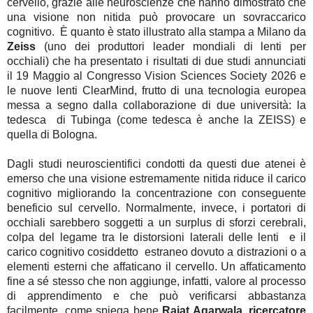
cervello, grazie alle neuroscienze che hanno dimostrato che 
una visione non nitida può provocare un sovraccarico 
cognitivo.  È quanto è stato illustrato alla stampa a Milano da 
Zeiss
 (uno dei produttori leader mondiali di lenti per 
occhiali) che ha presentato i risultati di due studi annunciati 
il 19 Maggio al Congresso Vision Sciences Society 2026 e 
le nuove lenti ClearMind, frutto di una tecnologia europea 
messa a segno dalla collaborazione di due università: la 
tedesca  di Tubinga (come tedesca è anche la ZEISS) e 
quella di Bologna.

Dagli studi neuroscientifici condotti da questi due atenei è 
emerso che una visione estremamente nitida riduce il carico 
cognitivo migliorando la concentrazione con conseguente 
beneficio sul cervello. Normalmente, invece, i portatori di 
occhiali sarebbero soggetti a un surplus di sforzi cerebrali, 
colpa del legame tra le distorsioni laterali delle lenti  e il 
carico cognitivo cosiddetto  estraneo dovuto a distrazioni o a 
elementi esterni che affaticano il cervello. Un affaticamento 
fine a sé stesso che non aggiunge, infatti, valore al processo 
di apprendimento e che può verificarsi abbastanza 
facilmente, come spiega bene 
Rajat Agarwala
,
 ricercatore 