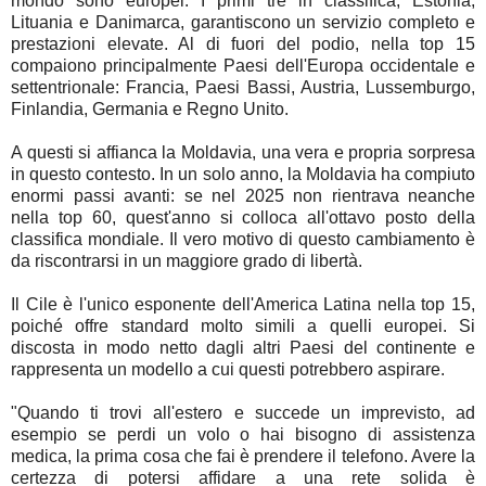
mondo sono europei. I primi tre in classifica, Estonia,
Lituania e Danimarca, garantiscono un servizio completo e
prestazioni elevate. Al di fuori del podio, nella top 15
compaiono principalmente Paesi dell'Europa occidentale e
settentrionale: Francia, Paesi Bassi, Austria, Lussemburgo,
Finlandia, Germania e Regno Unito.
A questi si affianca la Moldavia, una vera e propria sorpresa
in questo contesto. In un solo anno, la Moldavia ha compiuto
enormi passi avanti: se nel 2025 non rientrava neanche
nella top 60, quest'anno si colloca all'ottavo posto della
classifica mondiale. Il vero motivo di questo cambiamento è
da riscontrarsi in un maggiore grado di libertà.
Il Cile è l'unico esponente dell'America Latina nella top 15,
poiché offre standard molto simili a quelli europei. Si
discosta in modo netto dagli altri Paesi del continente e
rappresenta un modello a cui questi potrebbero aspirare.
"Quando ti trovi all'estero e succede un imprevisto, ad
esempio se perdi un volo o hai bisogno di assistenza
medica, la prima cosa che fai è prendere il telefono. Avere la
certezza di potersi affidare a una rete solida è