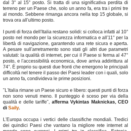
dal 3° al 15° posto. Si tratta di una significativa perdita di
terreno per un Paese che, solo un anno fa, era tra i primi tre
al mondo. Sebbene rimanga ancora nella top 15 globale, si
trova ora all'ultimo posto.
I punti di forza dell'Italia restano solidi: si colloca infatti al 10°
posto nel mondo per la sicurezza informatica e all'11° per la
libertà di navigazione, garantendo una rete sicura e aperta.
A pesare sull'arretramento sono stati gli altri due parametri
valutati: la qualità di internet, per cui il Paese si ferma al 47°
posto, e l'accessibilità economica, dove arriva addirittura al
74°. È proprio su questi due fronti che emergono le principali
difficoltà nel tenere il passo dei Paesi leader con i quali, solo
un anno fa, condivideva le prime posizioni.
"L'Italia rimane un Paese sicuro e libero: questi punti di forza
non sono venuti meno. Il punteggio è sceso per via della
qualità e delle tariffe",
afferma Vykintas Maknickas, CEO
di
Saily
.
L'Europa occupa i vertici delle classifiche mondiali. Tredici
dei quindici Paesi che vantano la migliore rete internet al